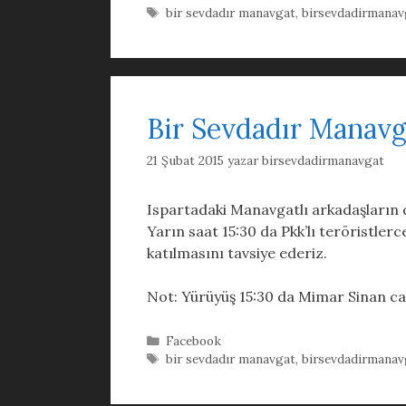
Etiketler
bir sevdadır manavgat
,
birsevdadirmanav
Bir Sevdadır Manavg
21 Şubat 2015
yazar
birsevdadirmanavgat
Ispartadaki Manavgatlı arkadaşların d
Yarın saat 15:30 da Pkk’lı teröristle
katılmasını tavsiye ederiz.
Not: Yürüyüş 15:30 da Mimar Sinan ca
Kategoriler
Facebook
Etiketler
bir sevdadır manavgat
,
birsevdadirmanav