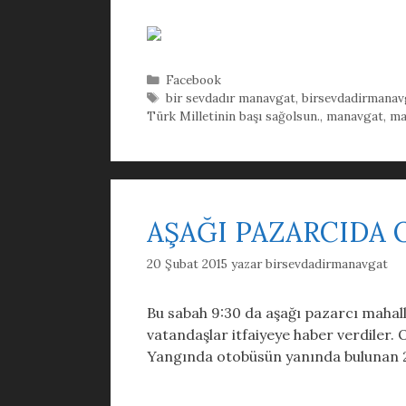
Kategoriler
Facebook
Etiketler
bir sevdadır manavgat
,
birsevdadirmanav
Türk Milletinin başı sağolsun.
,
manavgat
,
ma
AŞAĞI PAZARCIDA 
20 Şubat 2015
yazar
birsevdadirmanavgat
Bu sabah 9:30 da aşağı pazarcı mahal
vatandaşlar itfaiyeye haber verdiler. 
Yangında otobüsün yanında bulunan 2