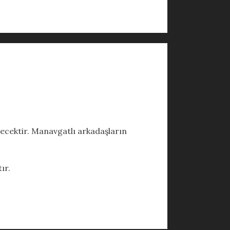
necektir. Manavgatlı arkadaşların
ır.