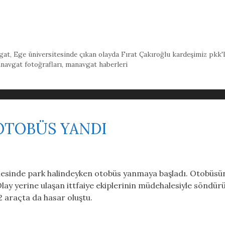
gat
,
Ege üniversitesinde çıkan olayda Fırat Çakıroğlu kardeşimiz pkk'l
navgat fotoğrafları
,
manavgat haberleri
OTOBÜS YANDI
lesinde park halindeyken otobüs yanmaya başladı. Otobüsü
Olay yerine ulaşan ittfaiye ekiplerinin müdehalesiyle söndür
 araçta da hasar oluştu.