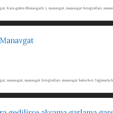
gat
,
Kara giden Manavgatlı :)
,
manavgat
,
manavgat fotoğrafları
,
manav
 Manavgat
gat
,
manavgat
,
manavgat fotoğrafları
,
manavgat haberleri
,
Yağmurlu 
ra gedilirse aksama garlama gare