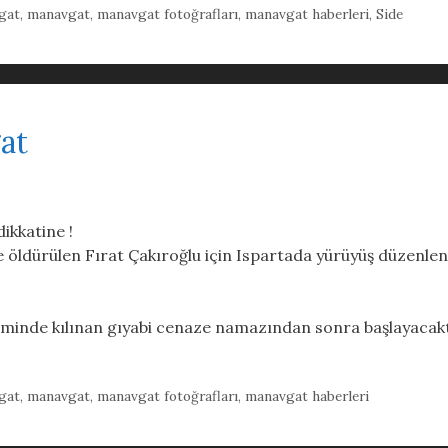
gat
,
manavgat
,
manavgat fotoğrafları
,
manavgat haberleri
,
Side
at
ikkatine !
rce öldürülen Fırat Çakıroğlu için Ispartada yürüyüş düzenle
minde kılınan gıyabi cenaze namazından sonra başlayacakt
gat
,
manavgat
,
manavgat fotoğrafları
,
manavgat haberleri