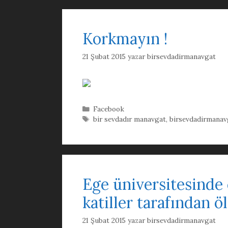
Korkmayın !
21 Şubat 2015
yazar
birsevdadirmanavgat
Kategoriler
Facebook
Etiketler
bir sevdadır manavgat
,
birsevdadirmanav
Ege üniversitesinde 
katiller tarafından 
21 Şubat 2015
yazar
birsevdadirmanavgat