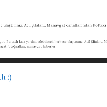
se ulaştırınız. Acil Şifalar… Manavgat esnaflarından Köfte
gat
,
Bu tatlı kıza yardım edebilecek herkese ulaştırınız. Acil Şifalar.
gat fotoğrafları
,
manavgat haberleri
ı :)