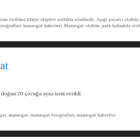
yan otobüsü itfaiye ekipleri zorlukla söndürdü.
,
Aşağı pazarcı otobüs
toğrafları
,
manavgat haberleri
,
Manavgat otobüs
,
park halindeki oto
at
oğan 20 çocuğa ayaz ismi verildi.
gat
,
manavgat
,
manavgat fotoğrafları
,
manavgat haberleri