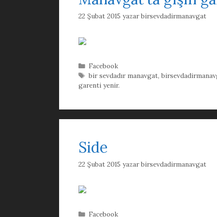
22 Şubat 2015
yazar
birsevdadirmanavgat
Kategoriler
Facebook
Etiketler
bir sevdadır manavgat
,
birsevdadirmanav
garenti yenir.
Side
22 Şubat 2015
yazar
birsevdadirmanavgat
Kategoriler
Facebook