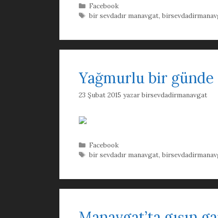
Kategoriler
Facebook
Etiketler
bir sevdadır manavgat
,
birsevdadirmanav
Yağmurlu bir günde
23 Şubat 2015
yazar
birsevdadirmanavgat
Kategoriler
Facebook
Etiketler
bir sevdadır manavgat
,
birsevdadirmanav
Manavgat’ta gışın ga