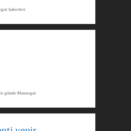
gat haberleri
bir günde Manavgat
nti yenir.