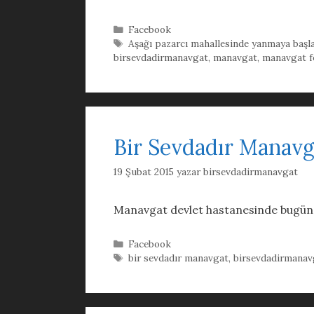
Kategoriler
Facebook
Etiketler
Aşağı pazarcı mahallesinde yanmaya başla
birsevdadirmanavgat
,
manavgat
,
manavgat fo
Bir Sevdadır Manavg
19 Şubat 2015
yazar
birsevdadirmanavgat
Manavgat devlet hastanesinde bugün d
Kategoriler
Facebook
Etiketler
bir sevdadır manavgat
,
birsevdadirmanav