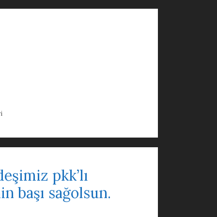
i
deşimiz pkk’lı
in başı sağolsun.