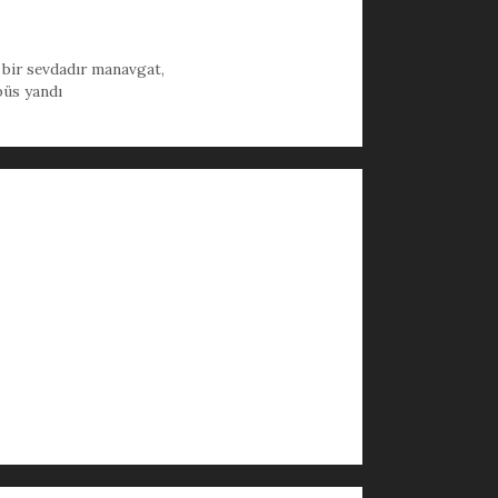
,
bir sevdadır manavgat
,
büs yandı