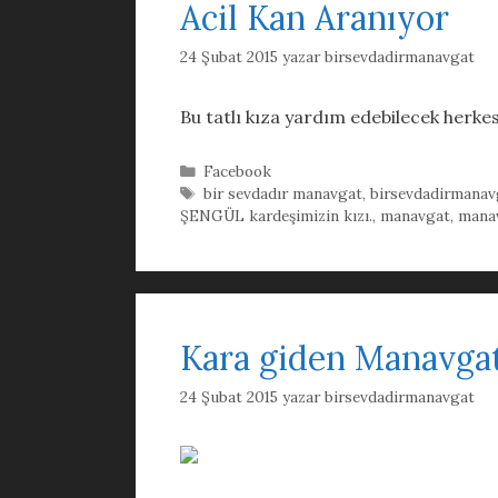
Acil Kan Aranıyor
24 Şubat 2015
yazar
birsevdadirmanavgat
Bu tatlı kıza yardım edebilecek herke
Kategoriler
Facebook
Etiketler
bir sevdadır manavgat
,
birsevdadirmanav
ŞENGÜL kardeşimizin kızı.
,
manavgat
,
manav
Kara giden Manavgatl
24 Şubat 2015
yazar
birsevdadirmanavgat