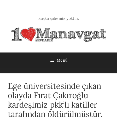
İçeriğe
atla
Başka şubemiz yoktur.
Menü
Ege üniversitesinde çıkan
olayda Fırat Çakıroğlu
kardeşimiz pkk’lı katiller
tarafından öldürülmüştür.