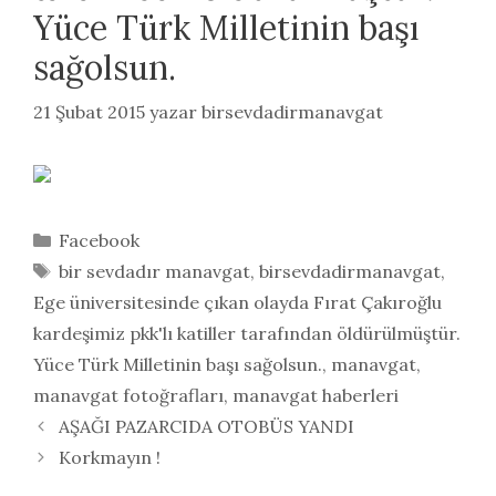
Yüce Türk Milletinin başı
sağolsun.
21 Şubat 2015
yazar
birsevdadirmanavgat
Kategoriler
Facebook
Etiketler
bir sevdadır manavgat
,
birsevdadirmanavgat
,
Ege üniversitesinde çıkan olayda Fırat Çakıroğlu
kardeşimiz pkk'lı katiller tarafından öldürülmüştür.
Yüce Türk Milletinin başı sağolsun.
,
manavgat
,
manavgat fotoğrafları
,
manavgat haberleri
AŞAĞI PAZARCIDA OTOBÜS YANDI
Korkmayın !