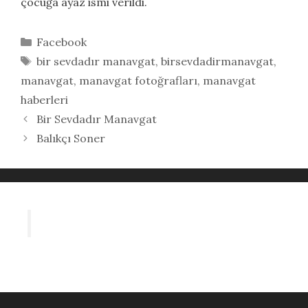
çocuğa ayaz ismi verildi.
Kategoriler
Facebook
Etiketler
bir sevdadır manavgat
,
birsevdadirmanavgat
,
manavgat
,
manavgat fotoğrafları
,
manavgat
haberleri
Bir Sevdadır Manavgat
Balıkçı Soner