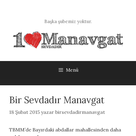
İçeriğe
atla
Başka şubemiz yoktur.
Menü
Bir Sevdadır Manavgat
18 Şubat 2015
yazar
birsevdadirmanavgat
TBMM’de Bayırdaki abdallar mahallesinden daha