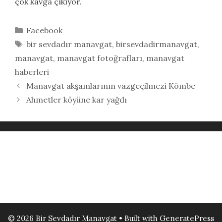
çok kavga çıkıyor.
Kategoriler
Facebook
Etiketler
bir sevdadır manavgat
,
birsevdadirmanavgat
,
manavgat
,
manavgat fotoğrafları
,
manavgat
haberleri
Manavgat akşamlarının vazgeçilmezi Kömbe
Ahmetler köyüne kar yağdı
© 2026 Bir Sevdadır Manavgat
• Built with
GeneratePress