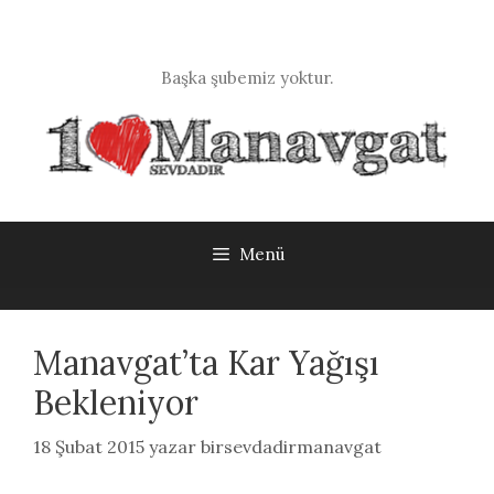
İçeriğe
atla
Başka şubemiz yoktur.
Menü
Manavgat’ta Kar Yağışı
Bekleniyor
18 Şubat 2015
yazar
birsevdadirmanavgat