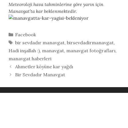
Meteoroloji hava tahminlerine göre yarın için
Manavgat’ta kar beklenmektedir.
Kategoriler
Facebook
Etiketler
bir sevdadır manavgat
,
birsevdadirmanavgat
,
Hadi inşallah :)
,
manavgat
,
manavgat fotoğrafları
,
manavgat haberleri
Ahmetler köyüne kar yağdı
Bir Sevdadır Manavgat