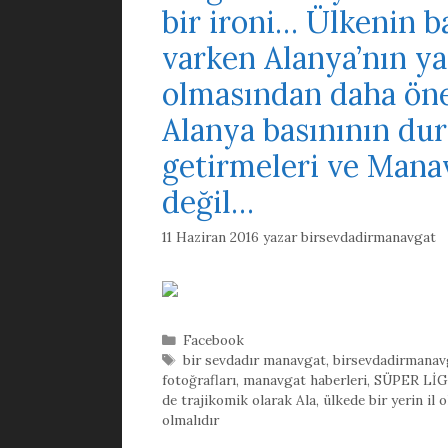
bir ironi… Ülkenin ba
varken Alanya’nın ya 
olmasından daha önem
Alanya basınının du
getirmeleri ve Manav
değil…
11 Haziran 2016
yazar
birsevdadirmanavgat
Kategoriler
Facebook
Etiketler
bir sevdadır manavgat
,
birsevdadirmanav
fotoğrafları
,
manavgat haberleri
,
SÜPER LİGE
de trajikomik olarak Ala
,
ülkede bir yerin il
olmalıdır