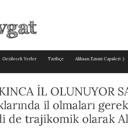
Gezilecek Yerler
Tarihçe
Aliksan Emmi Capsleri :)
IKINCA İL OLUNUYOR 
klarında il olmaları gere
di de trajikomik olarak A