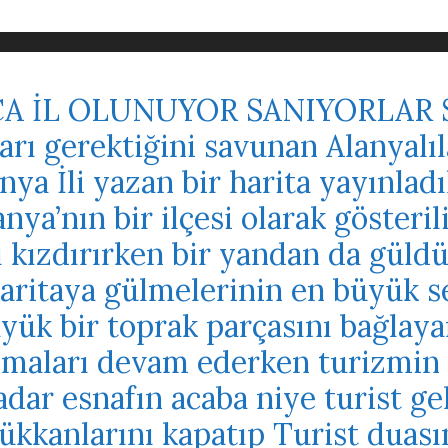
A İL OLUNUYOR SANIYORLAR S
ları gerektiğini savunan Alanyalı
nya İli yazan bir harita yayınlad
anya’nın bir ilçesi olarak gösteri
ı kızdırırken bir yandan da güld
aritaya gülmelerinin en büyük se
ük bir toprak parçasını bağlayara
tışmaları devam ederken turizmin
dar esnafın acaba niye turist ge
kkanlarını kapatıp Turist duasın