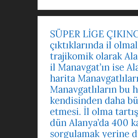
SÜPER LİGE ÇIKINC
çıktıklarında il olma
trajikomik olarak Ala
il Manavgat’ın ise Al
harita Manavgatlılar
Manavgatlıların bu h
kendisinden daha büy
etmesi. İl olma tar
dün Alanya’da 400 ka
sorgulamak yerine dü