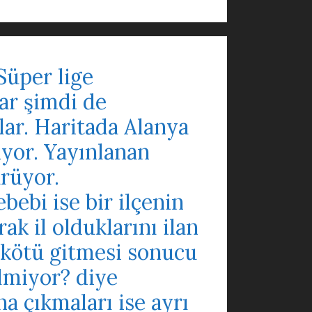
üper lige
lar şimdi de
ılar. Haritada Alanya
liyor. Yayınlanan
ürüyor.
bebi ise bir ilçenin
k il olduklarını ilan
 kötü gitmesi sonucu
lmiyor? diye
a çıkmaları ise ayrı