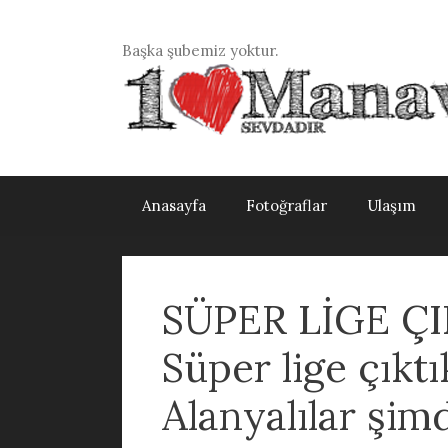
İçeriğe
atla
Başka şubemiz yoktur.
Anasayfa
Fotoğraflar
Ulaşım
SÜPER LİGE Ç
Süper lige çıktı
Alanyalılar şim