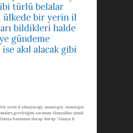
bi türlü belalar
 ülkede bir yerin il
rı bildikleri halde
diye gündeme
se akıl alacak gibi
bir yerin il olmayacağı
,
manavgat
,
manavgat
arı gerektiğini savunan Alanyalılar şimdi
 Alanya basınının durup durup “Alanya il