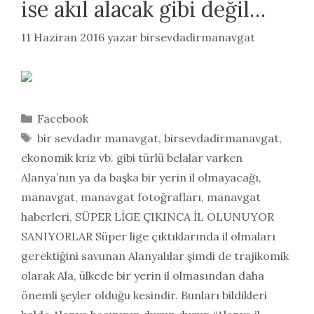
ise akıl alacak gibi değil…
11 Haziran 2016
yazar
birsevdadirmanavgat
Kategoriler
Facebook
Etiketler
bir sevdadır manavgat
,
birsevdadirmanavgat
,
ekonomik kriz vb. gibi türlü belalar varken
Alanya’nın ya da başka bir yerin il olmayacağı
,
manavgat
,
manavgat fotoğrafları
,
manavgat
haberleri
,
SÜPER LİGE ÇIKINCA İL OLUNUYOR
SANIYORLAR Süper lige çıktıklarında il olmaları
gerektiğini savunan Alanyalılar şimdi de trajikomik
olarak Ala
,
ülkede bir yerin il olmasından daha
önemli şeyler olduğu kesindir. Bunları bildikleri