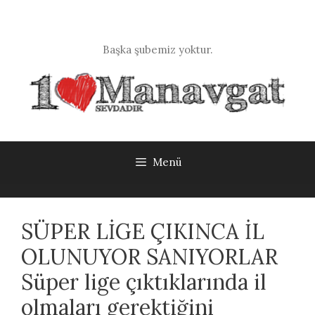
İçeriğe
atla
Başka şubemiz yoktur.
Menü
SÜPER LİGE ÇIKINCA İL
OLUNUYOR SANIYORLAR
Süper lige çıktıklarında il
olmaları gerektiğini