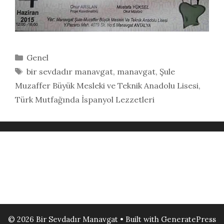
Kategoriler
Genel
Etiketler
bir sevdadır manavgat
,
manavgat
,
Şule
Muzaffer Büyük Mesleki ve Teknik Anadolu Lisesi
,
Türk Mutfağında İspanyol Lezzetleri
© 2026 Bir Sevdadır Manavgat
• Built with
GeneratePress