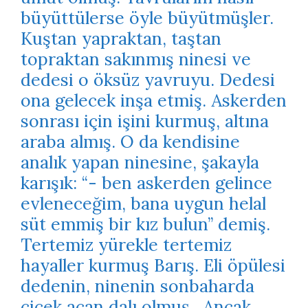
büyüttülerse öyle büyütmüşler.
Kuştan yapraktan, taştan
topraktan sakınmış ninesi ve
dedesi o öksüz yavruyu. Dedesi
ona gelecek inşa etmiş. Askerden
sonrası için işini kurmuş, altına
araba almış. O da kendisine
analık yapan ninesine, şakayla
karışık: “- ben askerden gelince
evleneceğim, bana uygun helal
süt emmiş bir kız bulun” demiş.
Tertemiz yürekle tertemiz
hayaller kurmuş Barış. Eli öpülesi
dedenin, ninenin sonbaharda
çiçek açan dalı olmuş.. Ancak