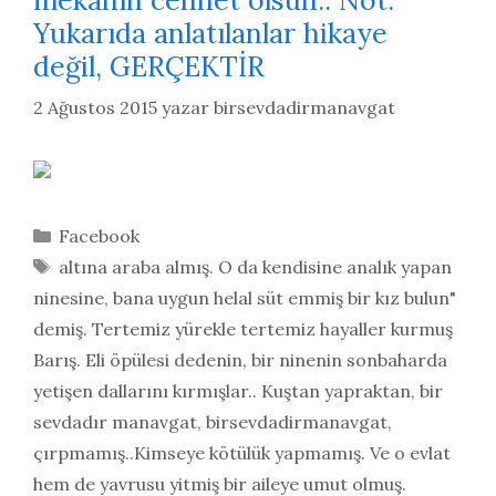
mekanın cennet olsun.. Not:
Yukarıda anlatılanlar hikaye
değil, GERÇEKTİR
2 Ağustos 2015
yazar
birsevdadirmanavgat
Kategoriler
Facebook
Etiketler
altına araba almış. O da kendisine analık yapan
ninesine
,
bana uygun helal süt emmiş bir kız bulun"
demiş. Tertemiz yürekle tertemiz hayaller kurmuş
Barış. Eli öpülesi dedenin
,
bir ninenin sonbaharda
yetişen dallarını kırmışlar.. Kuştan yapraktan
,
bir
sevdadır manavgat
,
birsevdadirmanavgat
,
çırpmamış..Kimseye kötülük yapmamış. Ve o evlat
hem de yavrusu yitmiş bir aileye umut olmuş.