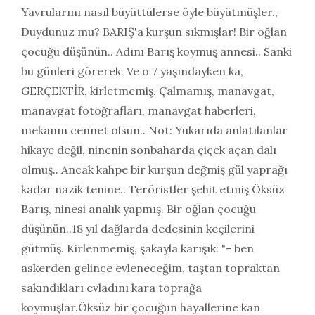
Yavrularını nasıl büyüttülerse öyle büyütmüşler.
,
Duydunuz mu? BARIŞ'a kurşun sıkmışlar! Bir oğlan
çocuğu düşünün.. Adını Barış koymuş annesi.. Sanki
bu günleri görerek. Ve o 7 yaşındayken ka
,
GERÇEKTİR
,
kirletmemiş. Çalmamış
,
manavgat
,
manavgat fotoğrafları
,
manavgat haberleri
,
mekanın cennet olsun.. Not: Yukarıda anlatılanlar
hikaye değil
,
ninenin sonbaharda çiçek açan dalı
olmuş.. Ancak kahpe bir kurşun değmiş gül yaprağı
kadar nazik tenine.. Teröristler şehit etmiş Öksüz
Barış
,
ninesi analık yapmış. Bir oğlan çocuğu
düşünün..18 yıl dağlarda dedesinin keçilerini
gütmüş. Kirlenmemiş
,
şakayla karışık: "- ben
askerden gelince evleneceğim
,
taştan topraktan
sakındıkları evladını kara toprağa
koymuşlar.Öksüz bir çocuğun hayallerine kan