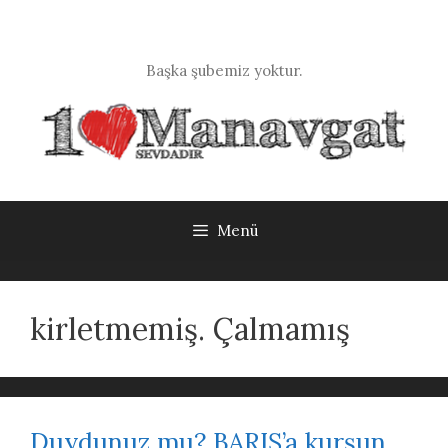
İçeriğe
atla
Başka şubemiz yoktur.
Menü
kirletmemiş. Çalmamış
Duydunuz mu? BARIŞ’a kurşun