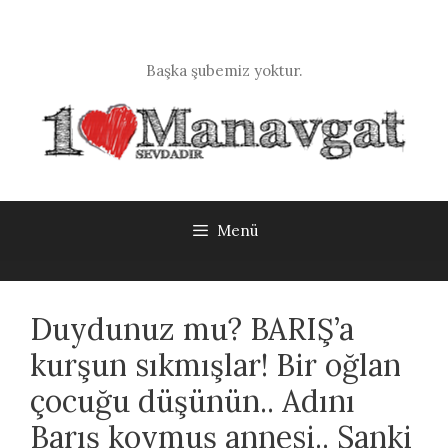
İçeriğe
atla
Başka şubemiz yoktur.
Menü
Duydunuz mu? BARIŞ’a
kurşun sıkmışlar! Bir oğlan
çocuğu düşünün.. Adını
Barış koymuş annesi.. Sanki