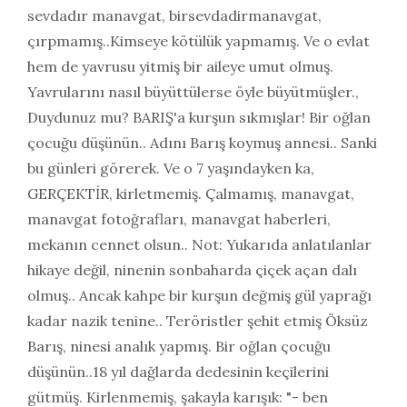
sevdadır manavgat
,
birsevdadirmanavgat
,
çırpmamış..Kimseye kötülük yapmamış. Ve o evlat
hem de yavrusu yitmiş bir aileye umut olmuş.
Yavrularını nasıl büyüttülerse öyle büyütmüşler.
,
Duydunuz mu? BARIŞ'a kurşun sıkmışlar! Bir oğlan
çocuğu düşünün.. Adını Barış koymuş annesi.. Sanki
bu günleri görerek. Ve o 7 yaşındayken ka
,
GERÇEKTİR
,
kirletmemiş. Çalmamış
,
manavgat
,
manavgat fotoğrafları
,
manavgat haberleri
,
mekanın cennet olsun.. Not: Yukarıda anlatılanlar
hikaye değil
,
ninenin sonbaharda çiçek açan dalı
olmuş.. Ancak kahpe bir kurşun değmiş gül yaprağı
kadar nazik tenine.. Teröristler şehit etmiş Öksüz
Barış
,
ninesi analık yapmış. Bir oğlan çocuğu
düşünün..18 yıl dağlarda dedesinin keçilerini
gütmüş. Kirlenmemiş
,
şakayla karışık: "- ben