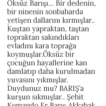
Öksüz Barışı… Bir dedenin,
bir ninenin sonbaharda
yetişen dallarını kırmışlar..
Kuştan yapraktan, taştan
topraktan sakındıkları
evladını kara toprağa
koymuşlar.Öksüz bir
çocuğun hayallerine kan
damlatıp daha kurulmadan
yuvasını yıkmışlar.
Duydunuz mu? BARIŞ’a
kurşun sıkmışlar.. Şehit
Komando Er Barış Akkabak