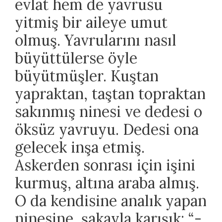
evlat hem de yavrusu
yitmiş bir aileye umut
olmuş. Yavrularını nasıl
büyüttülerse öyle
büyütmüşler. Kuştan
yapraktan, taştan topraktan
sakınmış ninesi ve dedesi o
öksüz yavruyu. Dedesi ona
gelecek inşa etmiş.
Askerden sonrası için işini
kurmuş, altına araba almış.
O da kendisine analık yapan
ninesine, şakayla karışık: “-