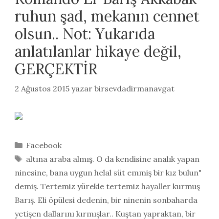
ruhun şad, mekanın cennet
olsun.. Not: Yukarıda
anlatılanlar hikaye değil,
GERÇEKTİR
2 Ağustos 2015
yazar
birsevdadirmanavgat
Kategoriler
Facebook
Etiketler
altına araba almış. O da kendisine analık yapan
ninesine
,
bana uygun helal süt emmiş bir kız bulun"
demiş. Tertemiz yürekle tertemiz hayaller kurmuş
Barış. Eli öpülesi dedenin
,
bir ninenin sonbaharda
yetişen dallarını kırmışlar.. Kuştan yapraktan
,
bir