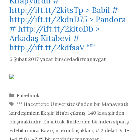
Kitapyurdu #
http://ift.tt/2kitsTp > Babil #
http://ift.tt/2kdnD75 > Pandora
# http://ift.tt/2kitoDb >
Arkadaş Kitabevi #
http://ift.tt/2kdfsaV “””
6 Şubat 2017
yazar
birsevdadirmanavgat
Kategoriler
Facebook
Etiketler
""" Hacettepe Üniversitesi'nden bir Manavgatlı
kardeşimizin ilk şiir kitabı çıkmış
,
140 kısa şiirden
oluşmaktadır. En alttaki linklerden birinden sipariş
edebilirsiniz. Bazı şiirlerin başlıkları; # 2'deki 1 # 1-
1=4 # 0+1=2 #
,
bir sevdadır manavgat
,