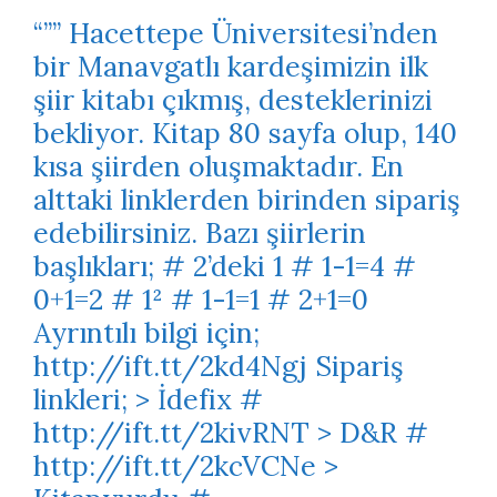
“”” Hacettepe Üniversitesi’nden
bir Manavgatlı kardeşimizin ilk
şiir kitabı çıkmış, desteklerinizi
bekliyor. Kitap 80 sayfa olup, 140
kısa şiirden oluşmaktadır. En
alttaki linklerden birinden sipariş
edebilirsiniz. Bazı şiirlerin
başlıkları; # 2’deki 1 # 1-1=4 #
0+1=2 # 1² # 1-1=1 # 2+1=0
Ayrıntılı bilgi için;
http://ift.tt/2kd4Ngj Sipariş
linkleri; > İdefix #
http://ift.tt/2kivRNT > D&R #
http://ift.tt/2kcVCNe >