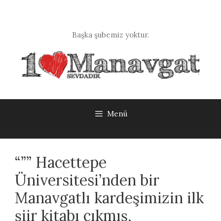
İçeriğe
atla
Başka şubemiz yoktur.
Menü
“”” Hacettepe
Üniversitesi’nden bir
Manavgatlı kardeşimizin ilk
şiir kitabı çıkmış,