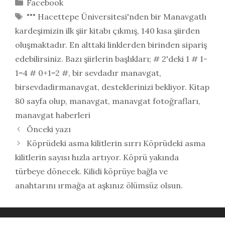
Kategoriler
Facebook
Etiketler
""" Hacettepe Üniversitesi'nden bir Manavgatlı
kardeşimizin ilk şiir kitabı çıkmış
,
140 kısa şiirden
oluşmaktadır. En alttaki linklerden birinden sipariş
edebilirsiniz. Bazı şiirlerin başlıkları; # 2'deki 1 # 1-
1=4 # 0+1=2 #
,
bir sevdadır manavgat
,
birsevdadirmanavgat
,
desteklerinizi bekliyor. Kitap
80 sayfa olup
,
manavgat
,
manavgat fotoğrafları
,
manavgat haberleri
Önceki yazı
Köprüdeki asma kilitlerin sırrı Köprüdeki asma
kilitlerin sayısı hızla artıyor. Köprü yakında
türbeye dönecek. Kilidi köprüye bağla ve
anahtarını ırmağa at aşkınız ölümsüz olsun.