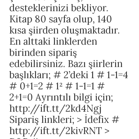
desteklerinizi bekliyor.
Kitap 80 sayfa olup, 140
kısa şiirden oluşmaktadır.
En alttaki linklerden
birinden sipariş
edebilirsiniz. Bazı şiirlerin
başlıkları; # 2’deki 1 # 1-1=4
# 0+1=2 # 1² # 1-1=1 #
2+1=0 Ayrıntılı bilgi için;
http://ift.tt/2kd4Ngj
Sipariş linkleri; > İdefix #
http://ift.tt/2kivRNT >