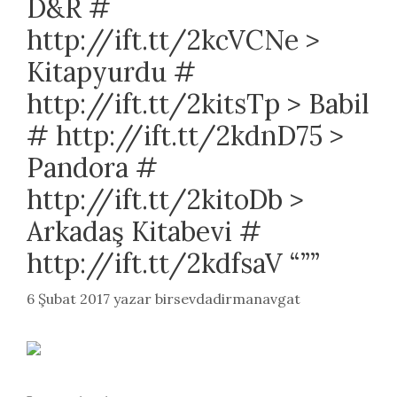
D&R #
http://ift.tt/2kcVCNe >
Kitapyurdu #
http://ift.tt/2kitsTp > Babil
# http://ift.tt/2kdnD75 >
Pandora #
http://ift.tt/2kitoDb >
Arkadaş Kitabevi #
http://ift.tt/2kdfsaV “””
6 Şubat 2017
yazar
birsevdadirmanavgat