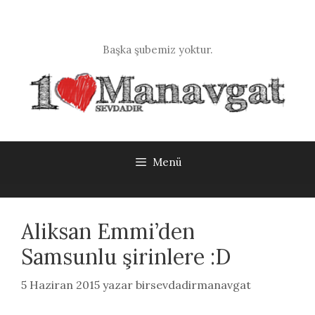
İçeriğe
atla
Başka şubemiz yoktur.
Menü
Aliksan Emmi’den
Samsunlu şirinlere :D
5 Haziran 2015
yazar
birsevdadirmanavgat