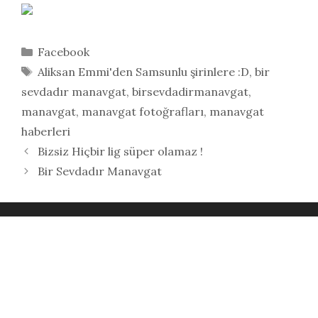
Kategoriler
Facebook
Etiketler
Aliksan Emmi'den Samsunlu şirinlere :D
,
bir
sevdadır manavgat
,
birsevdadirmanavgat
,
manavgat
,
manavgat fotoğrafları
,
manavgat
haberleri
Bizsiz Hiçbir lig süper olamaz !
Bir Sevdadır Manavgat