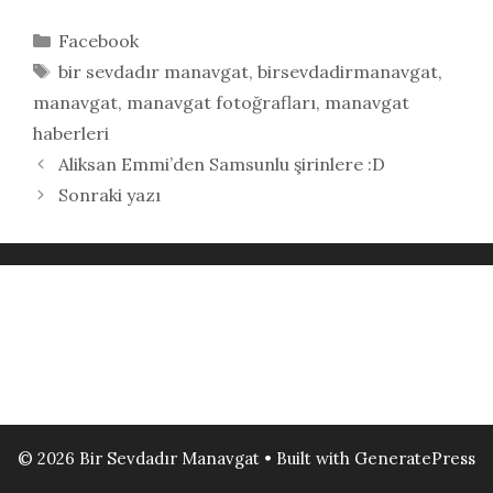
Kategoriler
Facebook
Etiketler
bir sevdadır manavgat
,
birsevdadirmanavgat
,
manavgat
,
manavgat fotoğrafları
,
manavgat
haberleri
Aliksan Emmi’den Samsunlu şirinlere :D
Sonraki yazı
© 2026 Bir Sevdadır Manavgat
• Built with
GeneratePress