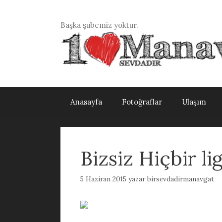
İçeriğe
atla
Başka şubemiz yoktur.
Anasayfa
Fotoğraflar
Ulaşım
Bizsiz Hiçbir li
5 Haziran 2015
yazar
birsevdadirmanavgat