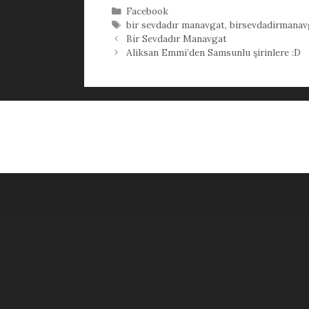
Kategoriler
Facebook
Etiketler
bir sevdadır manavgat
,
birsevdadirmanav
Bir Sevdadır Manavgat
Aliksan Emmi’den Samsunlu şirinlere :D