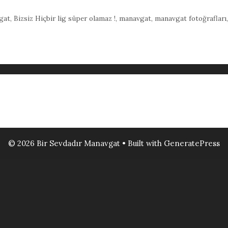
gat
,
Bizsiz Hiçbir lig süper olamaz !
,
manavgat
,
manavgat fotoğrafları
© 2026 Bir Sevdadır Manavgat
• Built with
GeneratePress