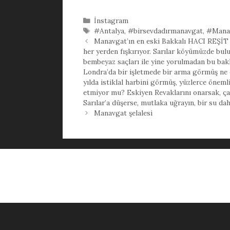
Kategoriler
İnstagram
Etiketler
#Antalya
,
#birsevdadırmanavgat
,
#Mana
Manavgat’ın en eski Bakkalı HACI REŞİT BA
her yerden fışkırıyor. Sarılar köyümüzde bul
bembeyaz saçları ile yine yorulmadan bu ba
Londra’da bir işletmede bir arma görmüş ne ol
yılda istiklal harbini görmüş, yüzlerce önem
etmiyor mu? Eskiyen Revaklarını onarsak, çat
Sarılar’a düşerse, mutlaka uğrayın, bir su da
Manavgat şelalesi