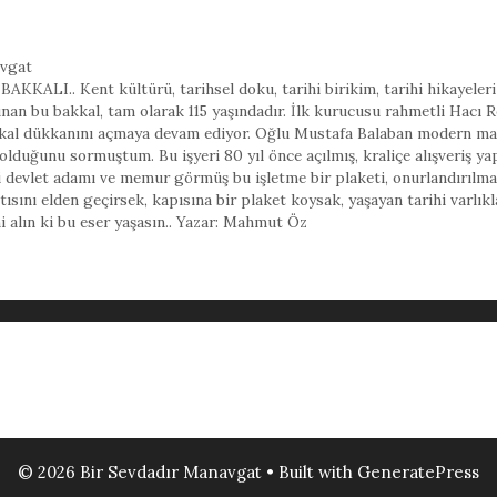
vgat
KKALI.. Kent kültürü, tarihsel doku, tarihi birikim, tarihi hikayeler
unan bu bakkal, tam olarak 115 yaşındadır. İlk kurucusu rahmetli Hacı
kkal dükkanını açmaya devam ediyor. Oğlu Mustafa Balaban modern mar
duğunu sormuştum. Bu işyeri 80 yıl önce açılmış, kraliçe alışveriş yap
li devlet adamı ve memur görmüş bu işletme bir plaketi, onurlandırılma
ısını elden geçirsek, kapısına bir plaket koysak, yaşayan tarihi varlık
hi alın ki bu eser yaşasın.. Yazar: Mahmut Öz
© 2026 Bir Sevdadır Manavgat
• Built with
GeneratePress