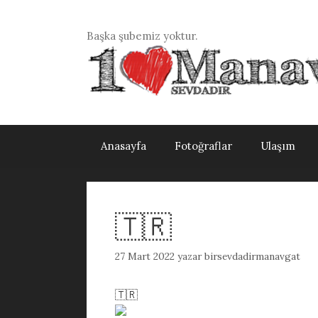
İçeriğe
atla
Başka şubemiz yoktur.
Anasayfa
Fotoğraflar
Ulaşım
🇹🇷
27 Mart 2022
yazar
birsevdadirmanavgat
🇹🇷