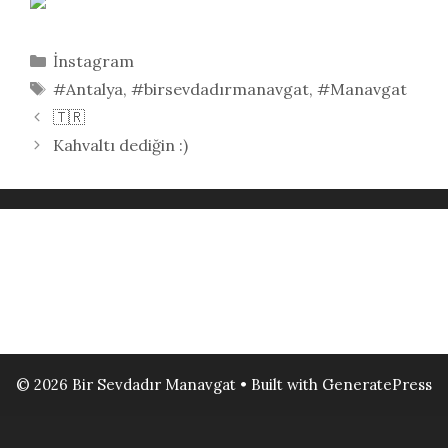
Kategoriler
İnstagram
Etiketler
#Antalya
,
#birsevdadırmanavgat
,
#Manavgat
🇹🇷
Kahvaltı dediğin :)
© 2026 Bir Sevdadır Manavgat
• Built with
GeneratePress