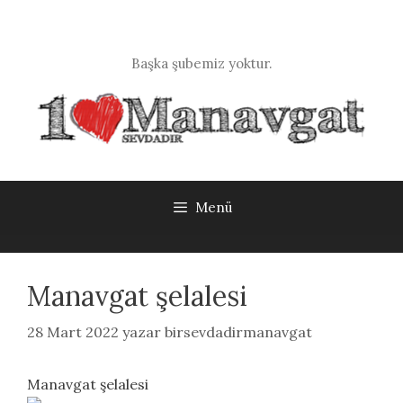
İçeriğe
atla
Başka şubemiz yoktur.
Menü
Manavgat şelalesi
28 Mart 2022
yazar
birsevdadirmanavgat
Manavgat şelalesi