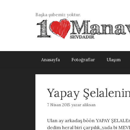
İçeriğe
atla
Başka şubemiz yoktur.
Anasayfa
Fotoğraflar
Ulaşım
Yapay Şelalenin
7 Nisan 2015
yazar
aliksan
Ulan ay arkadaş böön YAPAY ŞELALEn
dedim heral biri çarpılık,,yada bi M