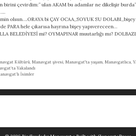
birini çevirdim:” ulan AKAM bu adamlar ne dikelişir bur
…..
yemin olsun….ORAYA bi ÇAY OCAA,,SOYUK SU DOLABI,,bişey 
rde PARA hele çıkarısa hayrına bişey yapıvereceen…
ALLA BELEDİYESİ mi? OYMAPINAR muutarlığı mı? DOLBAZLA
navgat Kültürü
,
Manavgat şivesi
,
Manavgat'ta yaşam
,
Manavgatlıca
,
Y
avgat’ta Yakalandı
navgat’lı İsimler