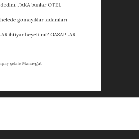
da”dedim…”AKA bunlar OTEL
helede gomayıklar..adamları
R ihtiyar heyeti mi? GASAPLAR
apay şelale Manavgat