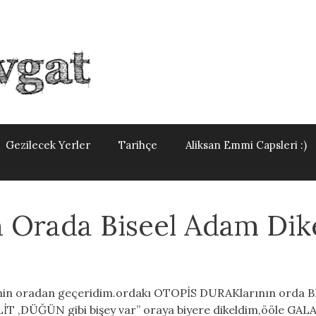
Gezilecek Yerler
Tarihçe
Aliksan Emmi Capsleri :)
 Orada Biseel Adam Dike
in oradan geçeridim.ordakı OTOPİS DURAKlarının orda Bİ
EVLİT ,DÜĞÜN gibi bişey var” oraya biyere dikeldim,ööle GA