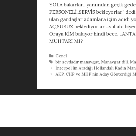
YOLA bakarlar…yanımdan geçik geden 
PERSONELİ,,SERVİS bekleyorlar” dedi
ulan gardaşlar adamlara içim acıdı 
AÇ,SUSUZ beklediyorlar….vallahı biye
Oraya KİM bakıyor hindi beee….ANT
MUHTARI MI?
Kategoriler
Genel
Etiketler
bir sevdadır manavgat
,
Manavgat dili
,
Ma
İnterpol’ün Aradığı Hollandalı Kadın Man
AKP, CHP ve MHP’nin Aday Gösterdiği Ma