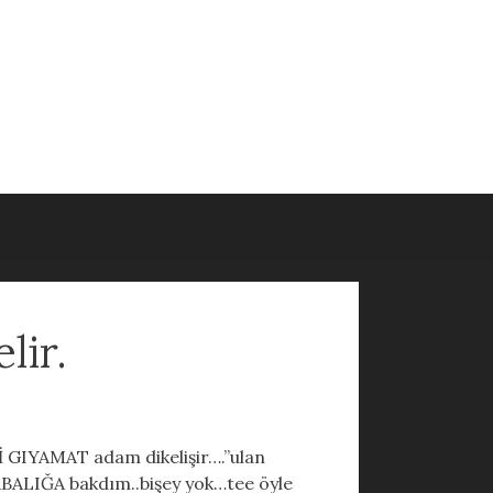
lir.
 GIYAMAT adam dikelişir….”ulan
LABALIĞA bakdım..bişey yok…tee öyle