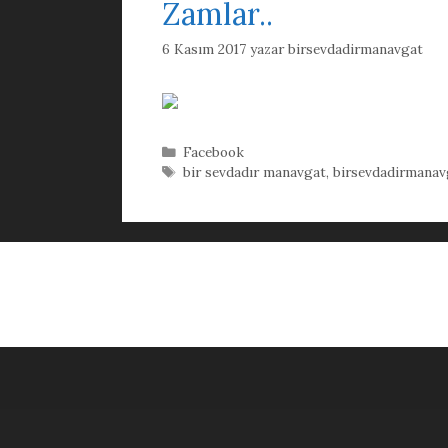
Zamlar..
6 Kasım 2017
yazar
birsevdadirmanavgat
Kategoriler
Facebook
Etiketler
bir sevdadır manavgat
,
birsevdadirmanav