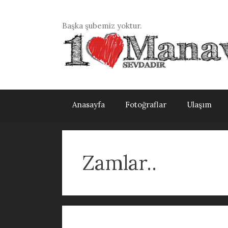
İçeriğe
atla
Başka şubemiz yoktur.
Anasayfa
Fotoğraflar
Ulaşım
Zamlar..