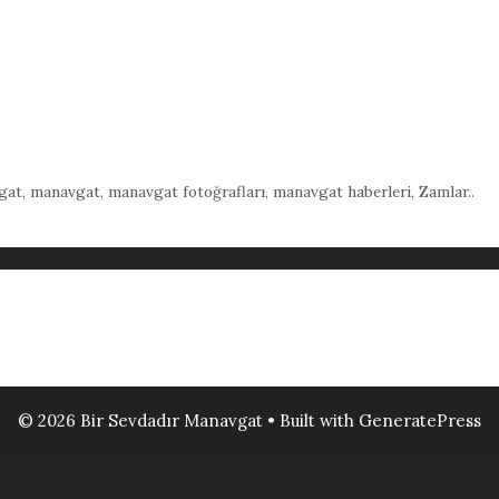
gat
,
manavgat
,
manavgat fotoğrafları
,
manavgat haberleri
,
Zamlar..
© 2026 Bir Sevdadır Manavgat
• Built with
GeneratePress