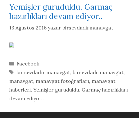
Yemişler guruduldu. Garmaç
hazırlıkları devam ediyor..
13 Ağustos 2016
yazar
birsevdadirmanavgat
Kategoriler
Facebook
Etiketler
bir sevdadır manavgat
,
birsevdadirmanavgat
,
manavgat
,
manavgat fotoğrafları
,
manavgat
haberleri
,
Yemişler guruduldu. Garmaç hazırlıkları
devam ediyor..