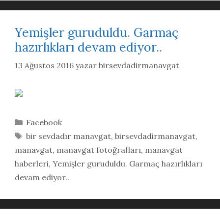
Yemişler guruduldu. Garmaç
hazırlıkları devam ediyor..
13 Ağustos 2016
yazar
birsevdadirmanavgat
Kategoriler
Facebook
Etiketler
bir sevdadır manavgat
,
birsevdadirmanavgat
,
manavgat
,
manavgat fotoğrafları
,
manavgat
haberleri
,
Yemişler guruduldu. Garmaç hazırlıkları
devam ediyor..