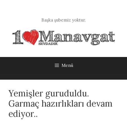
İçeriğe
atla
Başka şubemiz yoktur.
Menü
Yemişler guruduldu.
Garmaç hazırlıkları devam
ediyor..