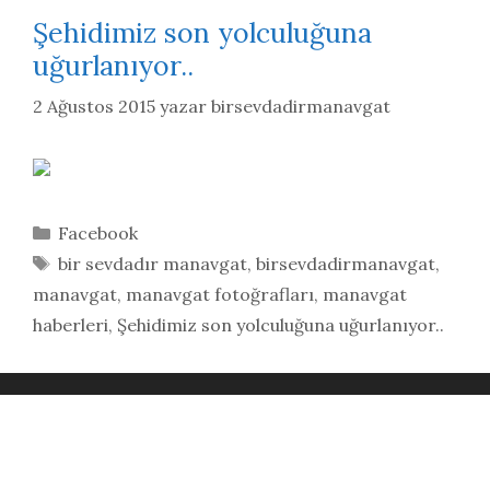
Şehidimiz son yolculuğuna
uğurlanıyor..
2 Ağustos 2015
yazar
birsevdadirmanavgat
Kategoriler
Facebook
Etiketler
bir sevdadır manavgat
,
birsevdadirmanavgat
,
manavgat
,
manavgat fotoğrafları
,
manavgat
haberleri
,
Şehidimiz son yolculuğuna uğurlanıyor..