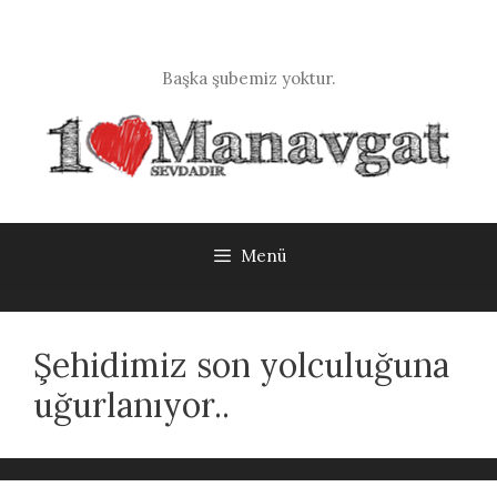
İçeriğe
atla
Başka şubemiz yoktur.
Menü
Şehidimiz son yolculuğuna
uğurlanıyor..