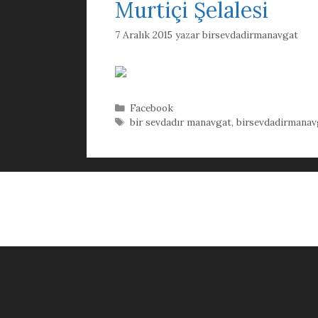
Murtiçi Şelalesi
7 Aralık 2015
yazar
birsevdadirmanavgat
Kategoriler
Facebook
Etiketler
bir sevdadır manavgat
,
birsevdadirmanav