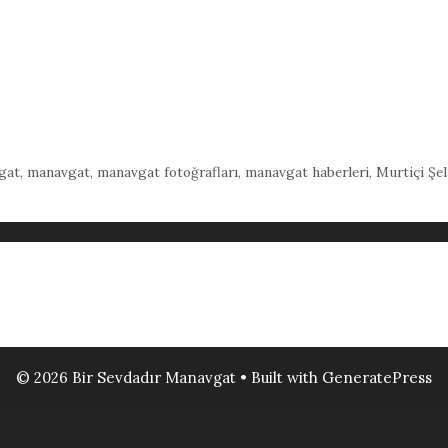
gat
,
manavgat
,
manavgat fotoğrafları
,
manavgat haberleri
,
Murtiçi Şel
© 2026 Bir Sevdadır Manavgat
• Built with
GeneratePress