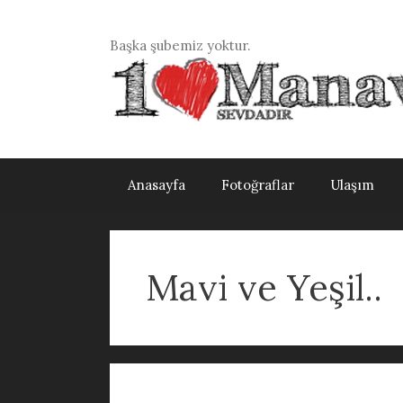
İçeriğe
atla
Başka şubemiz yoktur.
Anasayfa
Fotoğraflar
Ulaşım
Mavi ve Yeşil..