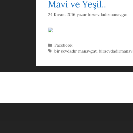
Mavi ve Yeşil..
24 Kasım 2016
yazar
birsevdadirmanavgat
Kategoriler
Facebook
Etiketler
bir sevdadır manavgat
,
birsevdadirmanav