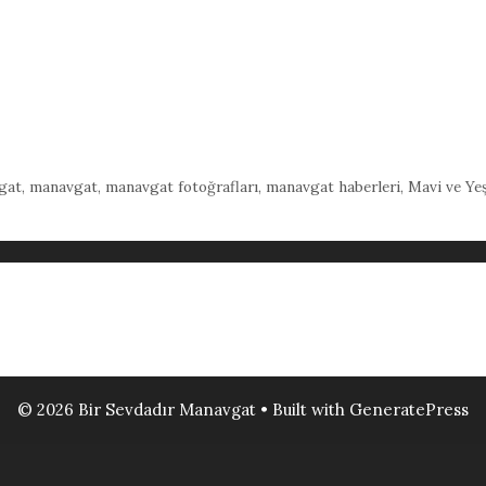
gat
,
manavgat
,
manavgat fotoğrafları
,
manavgat haberleri
,
Mavi ve Yeşi
© 2026 Bir Sevdadır Manavgat
• Built with
GeneratePress