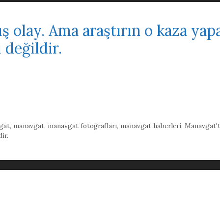
ş olay. Ama araştırın o kaza ya
 değildir.
gat
,
manavgat
,
manavgat fotoğrafları
,
manavgat haberleri
,
Manavgat't
ir.