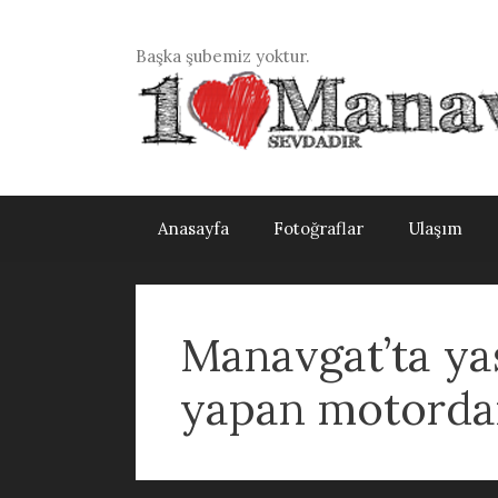
İçeriğe
atla
Başka şubemiz yoktur.
Anasayfa
Fotoğraflar
Ulaşım
Manavgat’ta ya
yapan motordan 