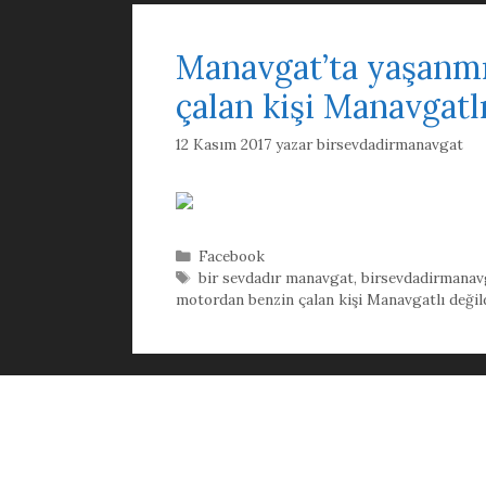
Manavgat’ta yaşanmı
çalan kişi Manavgatlı
12 Kasım 2017
yazar
birsevdadirmanavgat
Kategoriler
Facebook
Etiketler
bir sevdadır manavgat
,
birsevdadirmanav
motordan benzin çalan kişi Manavgatlı değild