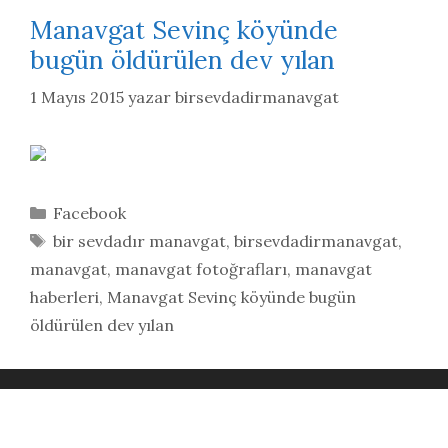
Manavgat Sevinç köyünde
bugün öldürülen dev yılan
1 Mayıs 2015
yazar
birsevdadirmanavgat
Kategoriler
Facebook
Etiketler
bir sevdadır manavgat
,
birsevdadirmanavgat
,
manavgat
,
manavgat fotoğrafları
,
manavgat
haberleri
,
Manavgat Sevinç köyünde bugün
öldürülen dev yılan