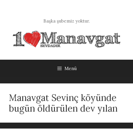
İçeriğe
atla
Başka şubemiz yoktur.
Menü
Manavgat Sevinç köyünde
bugün öldürülen dev yılan