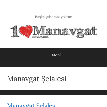
İçeriğe
atla
Başka şubemiz yoktur.
Menü
Manavgat Şelalesi
Manavgat Şelalesi