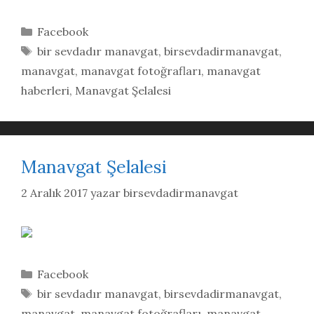
Kategoriler
Facebook
Etiketler
bir sevdadır manavgat
,
birsevdadirmanavgat
,
manavgat
,
manavgat fotoğrafları
,
manavgat
haberleri
,
Manavgat Şelalesi
Manavgat Şelalesi
2 Aralık 2017
yazar
birsevdadirmanavgat
Kategoriler
Facebook
Etiketler
bir sevdadır manavgat
,
birsevdadirmanavgat
,
manavgat
,
manavgat fotoğrafları
,
manavgat