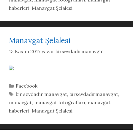
haberleri
,
Manavgat Şelalesi
Manavgat Şelalesi
13 Kasım 2017
yazar
birsevdadirmanavgat
Kategoriler
Facebook
Etiketler
bir sevdadır manavgat
,
birsevdadirmanavgat
,
manavgat
,
manavgat fotoğrafları
,
manavgat
haberleri
,
Manavgat Şelalesi