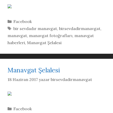
Kategoriler
Facebook
Etiketler
bir sevdadır manavgat
,
birsevdadirmanavgat
,
manavgat
,
manavgat fotoğrafları
,
manavgat
haberleri
,
Manavgat Şelalesi
Manavgat Şelalesi
18 Haziran 2017
yazar
birsevdadirmanavgat
Kategoriler
Facebook