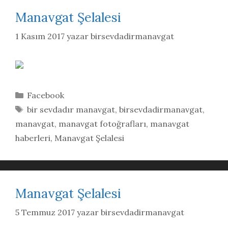
Manavgat Şelalesi
1 Kasım 2017
yazar
birsevdadirmanavgat
Kategoriler
Facebook
Etiketler
bir sevdadır manavgat
,
birsevdadirmanavgat
,
manavgat
,
manavgat fotoğrafları
,
manavgat
haberleri
,
Manavgat Şelalesi
Manavgat Şelalesi
5 Temmuz 2017
yazar
birsevdadirmanavgat