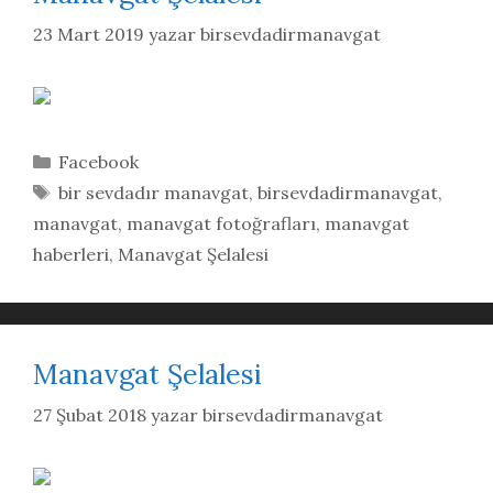
23 Mart 2019
yazar
birsevdadirmanavgat
Kategoriler
Facebook
Etiketler
bir sevdadır manavgat
,
birsevdadirmanavgat
,
manavgat
,
manavgat fotoğrafları
,
manavgat
haberleri
,
Manavgat Şelalesi
Manavgat Şelalesi
27 Şubat 2018
yazar
birsevdadirmanavgat