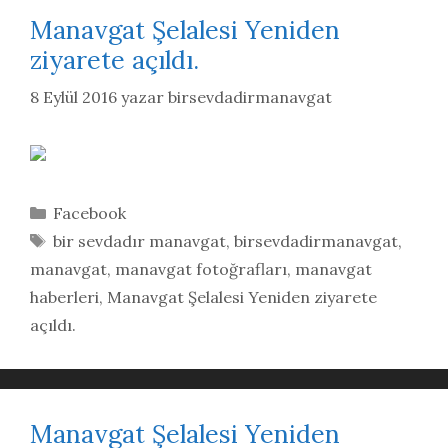
Manavgat Şelalesi Yeniden
ziyarete açıldı.
8 Eylül 2016
yazar
birsevdadirmanavgat
Kategoriler
Facebook
Etiketler
bir sevdadır manavgat
,
birsevdadirmanavgat
,
manavgat
,
manavgat fotoğrafları
,
manavgat
haberleri
,
Manavgat Şelalesi Yeniden ziyarete
açıldı.
Manavgat Şelalesi Yeniden