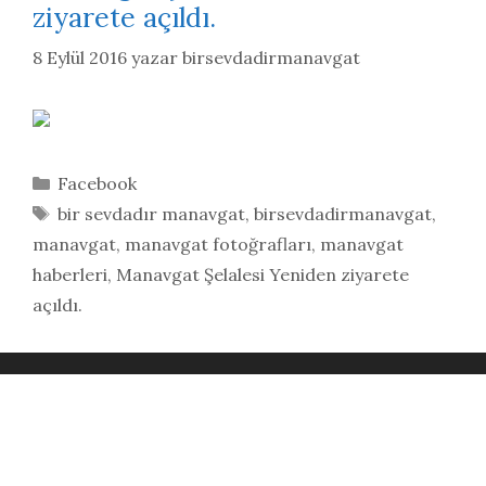
ziyarete açıldı.
8 Eylül 2016
yazar
birsevdadirmanavgat
Kategoriler
Facebook
Etiketler
bir sevdadır manavgat
,
birsevdadirmanavgat
,
manavgat
,
manavgat fotoğrafları
,
manavgat
haberleri
,
Manavgat Şelalesi Yeniden ziyarete
açıldı.