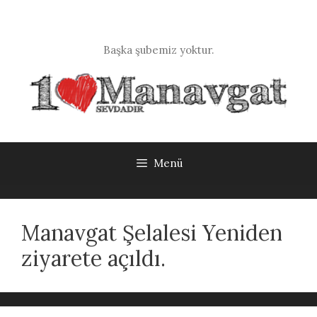
İçeriğe
atla
Başka şubemiz yoktur.
Menü
Manavgat Şelalesi Yeniden
ziyarete açıldı.