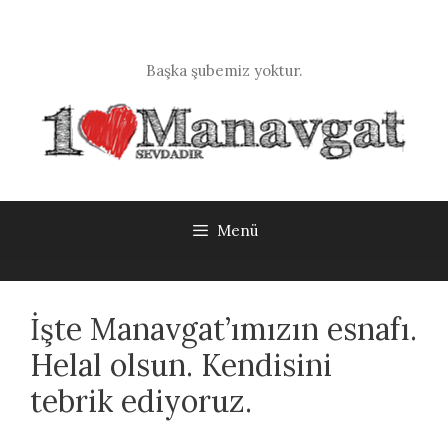
İçeriğe
atla
Başka şubemiz yoktur.
Menü
İşte Manavgat’ımızın esnafı.
Helal olsun. Kendisini
tebrik ediyoruz.