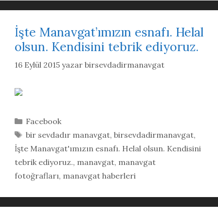
İşte Manavgat’ımızın esnafı. Helal
olsun. Kendisini tebrik ediyoruz.
16 Eylül 2015
yazar
birsevdadirmanavgat
Kategoriler
Facebook
Etiketler
bir sevdadır manavgat
,
birsevdadirmanavgat
,
İşte Manavgat'ımızın esnafı. Helal olsun. Kendisini
tebrik ediyoruz.
,
manavgat
,
manavgat
fotoğrafları
,
manavgat haberleri