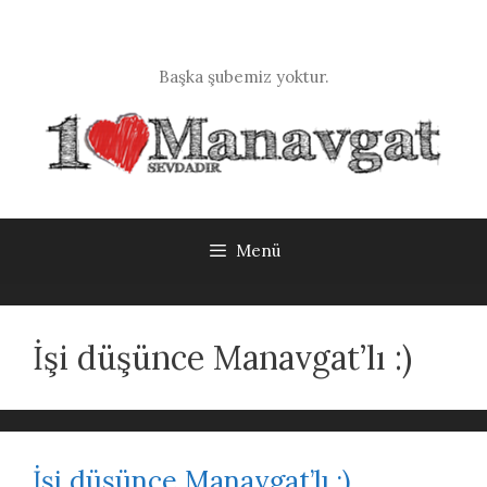
İçeriğe
atla
Başka şubemiz yoktur.
Menü
İşi düşünce Manavgat’lı :)
İşi düşünce Manavgat’lı :)