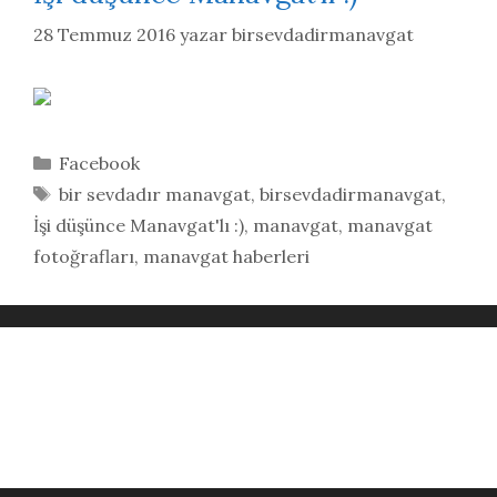
28 Temmuz 2016
yazar
birsevdadirmanavgat
Kategoriler
Facebook
Etiketler
bir sevdadır manavgat
,
birsevdadirmanavgat
,
İşi düşünce Manavgat'lı :)
,
manavgat
,
manavgat
fotoğrafları
,
manavgat haberleri