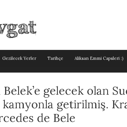
Gezilecek Yerler
Tarihçe
Aliksan Emmi Capsleri :)
n Belek’e gelecek olan Su
 kamyonla getirilmiş. Kra
rcedes de Bele