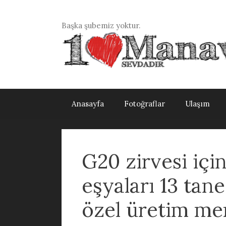
İçeriğe
atla
Başka şubemiz yoktur.
Anasayfa
Fotoğraflar
Ulaşım
G20 zirvesi içi
eşyaları 13 tane
özel üretim me