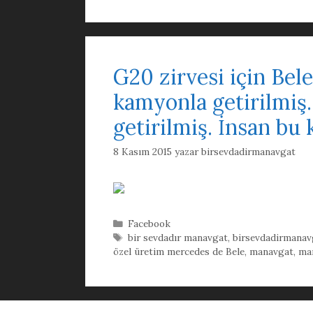
G20 zirvesi için Bele
kamyonla getirilmiş.
getirilmiş. İnsan bu
8 Kasım 2015
yazar
birsevdadirmanavgat
Kategoriler
Facebook
Etiketler
bir sevdadır manavgat
,
birsevdadirmanav
özel üretim mercedes de Bele
,
manavgat
,
man