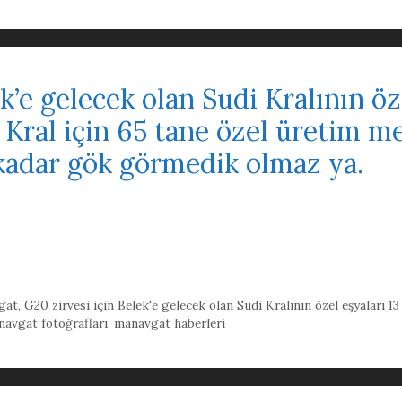
k’e gelecek olan Sudi Kralının öz
 Kral için 65 tane özel üretim m
 kadar gök görmedik olmaz ya.
gat
,
G20 zirvesi için Belek'e gelecek olan Sudi Kralının özel eşyaları 13
avgat fotoğrafları
,
manavgat haberleri