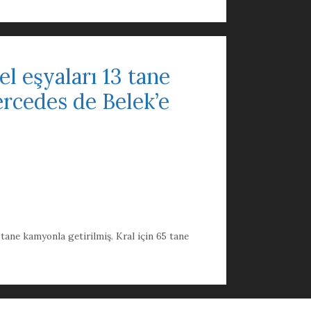
el eşyaları 13 tane
ercedes de Belek’e
 tane kamyonla getirilmiş. Kral için 65 tane