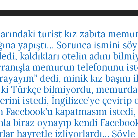
larındaki turist kız zabıta mem
ına yapıştı… Sorunca ismini söy
ledi, kaldıkları otelin adını bil
vranışla memurun telefonunu i
ayayım” dedi, minik kız başını i
 ki Türkçe bilmiyordu, memurdan
erini istedi, İngilizce’ye çevirip 
Facebook’u kapatmasını istedi,
nla biraz oynayıp kendi Facebook 
lar hayretle izliyorlardı… Şöyle 