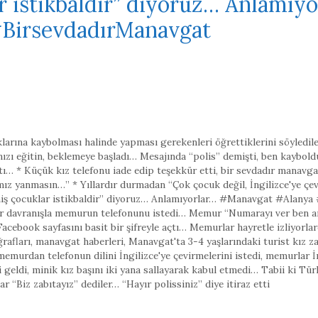
lar istikbaldir” diyoruz… Anlamı
BirsevdadırManavgat
arına kaybolması halinde yapması gerekenleri öğrettiklerini söyledile
ızı eğitin
,
beklemeye başladı… Mesajında “polis” demişti
,
ben kaybold
ı… * Küçük kız telefonu iade edip teşekkür etti
,
bir sevdadır manavga
ız yanmasın…” * Yıllardır durmadan “Çok çocuk değil
,
İngilizce'ye ç
ilmiş çocuklar istikbaldir” diyoruz… Anlamıyorlar… #Manavgat #Alany
ir davranışla memurun telefonunu istedi… Memur “Numarayı ver ben a
Facebook sayfasını basit bir şifreyle açtı… Memurlar hayretle izliyorla
rafları
,
manavgat haberleri
,
Manavgat'ta 3-4 yaşlarındaki turist kız 
memurdan telefonun dilini İngilizce'ye çevirmelerini istedi
,
memurlar İn
 geldi
,
minik kız başını iki yana sallayarak kabul etmedi… Tabii ki Tü
ar “Biz zabıtayız” dediler… “Hayır polissiniz” diye itiraz etti