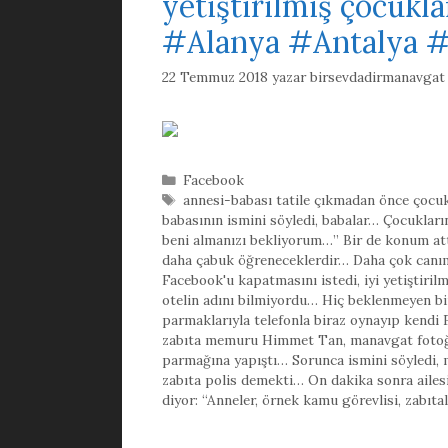
yetiştirilmiş çocuk
#Alanya #Antalya #
22 Temmuz 2018
yazar
birsevdadirmanavgat
Kategoriler
Facebook
Etiketler
annesi-babası tatile çıkmadan önce çocukl
babasının ismini söyledi
,
babalar… Çocukların
beni almanızı bekliyorum…” Bir de konum att
daha çabuk öğreneceklerdir… Daha çok canım
Facebook'u kapatmasını istedi
,
iyi yetiştir
otelin adını bilmiyordu… Hiç beklenmeyen b
parmaklarıyla telefonla biraz oynayıp kendi 
zabıta memuru Himmet Tan
,
manavgat fotoğ
parmağına yapıştı… Sorunca ismini söyledi
,
zabıta polis demekti… On dakika sonra ailesi
diyor: “Anneler
,
örnek kamu görevlisi
,
zabıtal