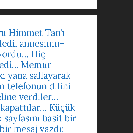
uru Himmet Tan’ı
ledi, annesinin-
miyordu… Hiç
stedi… Memur
ki yana sallayarak
 telefonun dilini
eline verdiler…
 kapattılar… Küçük
sayfasını basit bir
bir mesaj yazdı: