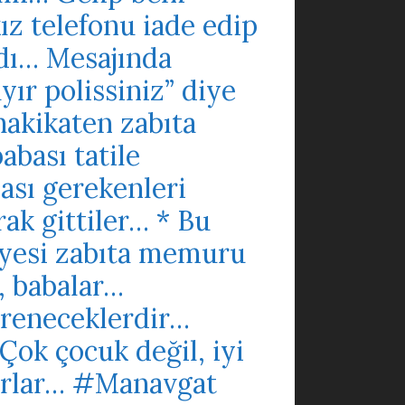
z telefonu iade edip
adı… Mesajında
yır polissiniz” diye
 hakikaten zabıta
abası tatile
ası gerekenleri
rak gittiler… * Bu
iyesi zabıta memuru
, babalar…
ğreneceklerdir…
ok çocuk değil, iyi
yorlar… #Manavgat