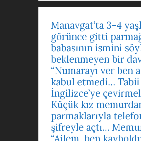
Manavgat’ta 3-4 yaş
görünce gitti parmağ
babasının ismini söy
beklenmeyen bir da
“Numarayı ver ben ar
kabul etmedi… Tabii
İngilizce’ye çevirmel
Küçük kız memurdan 
parmaklarıyla telefo
şifreyle açtı… Memur
“Ailem, ben kaybold