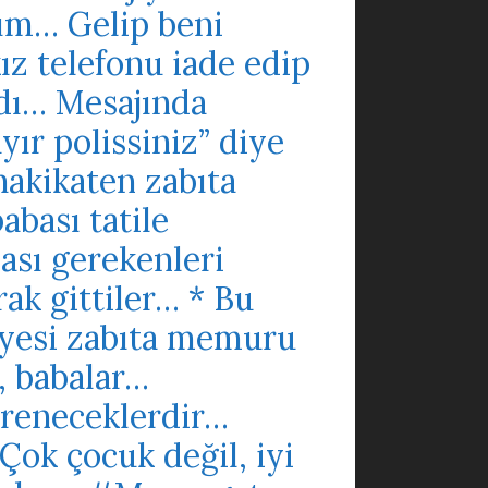
ım… Gelip beni
z telefonu iade edip
adı… Mesajında
yır polissiniz” diye
 hakikaten zabıta
abası tatile
ası gerekenleri
rak gittiler… * Bu
iyesi zabıta memuru
, babalar…
ğreneceklerdir…
ok çocuk değil, iyi