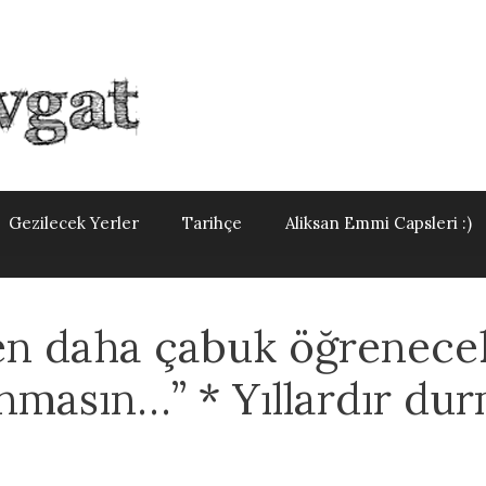
Gezilecek Yerler
Tarihçe
Aliksan Emmi Capsleri :)
en daha çabuk öğrenece
nmasın…” * Yıllardır du