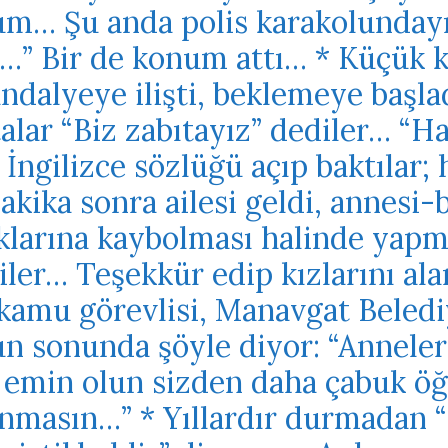
um… Şu anda polis karakolunday
…” Bir de konum attı… * Küçük kı
andalyeye ilişti, beklemeye başl
talar “Biz zabıtayız” dediler… “Ha
 İngilizce sözlüğü açıp baktılar;
kika sonra ailesi geldi, annesi-b
larına kaybolması halinde yapm
iler… Teşekkür edip kızlarını ala
 kamu görevlisi, Manavgat Beled
 sonunda şöyle diyor: “Anneler
n, emin olun sizden daha çabuk ö
nmasın…” * Yıllardır durmadan “Ç