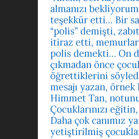
almanızı bekliyorum
teşekkür etti… Bir s
“polis” demişti, zabı
itiraz etti, memurlar
polis demekti… On da
çıkmadan önce çocuk
öğrettiklerini söyled
mesajı yazan, örnek
Himmet Tan, notunun
Çocuklarınızı eğiti
Daha çok canımız ya
yetiştirilmiş çocuk