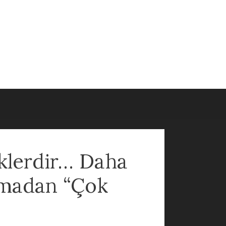
klerdir… Daha
rmadan “Çok