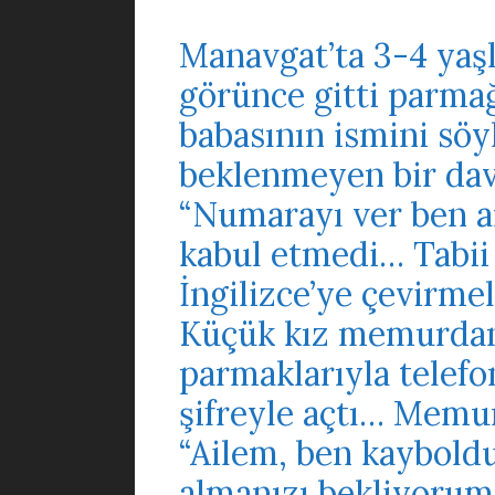
Manavgat’ta 3-4 yaş
görünce gitti parmağ
babasının ismini söy
beklenmeyen bir da
“Numarayı ver ben ar
kabul etmedi… Tabii
İngilizce’ye çevirmel
Küçük kız memurdan 
parmaklarıyla telefo
şifreyle açtı… Memur
“Ailem, ben kaybold
almanızı bekliyorum