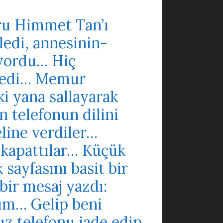
uru Himmet Tan’ı
ledi, annesinin-
miyordu… Hiç
stedi… Memur
ki yana sallayarak
 telefonun dilini
eline verdiler…
 kapattılar… Küçük
sayfasını basit bir
bir mesaj yazdı:
ım… Gelip beni
z telefonu iade edip