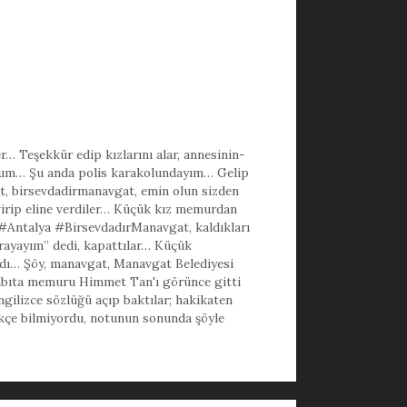
r… Teşekkür edip kızlarını alar
,
annesinin-
um… Şu anda polis karakolundayım… Gelip
t
,
birsevdadirmanavgat
,
emin olun sizden
evirip eline verdiler… Küçük kız memurdan
a #Antalya #BirsevdadırManavgat
,
kaldıkları
rayayım” dedi
,
kapattılar… Küçük
rdı… Şöy
,
manavgat
,
Manavgat Belediyesi
zabıta memuru Himmet Tan'ı görünce gitti
gilizce sözlüğü açıp baktılar; hakikaten
rkçe bilmiyordu
,
notunun sonunda şöyle