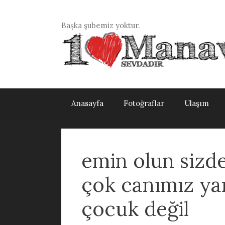
İçeriğe
atla
Başka şubemiz yoktur.
Anasayfa
Fotoğraflar
Ulaşım
emin olun sizd
çok canımız ya
çocuk değil