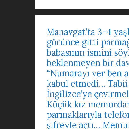
Manavgat’ta 3-4 yaş
görünce gitti parmağ
babasının ismini söy
beklenmeyen bir da
“Numarayı ver ben ar
kabul etmedi… Tabii
İngilizce’ye çevirmel
Küçük kız memurdan 
parmaklarıyla telefo
şifreyle açtı… Memur