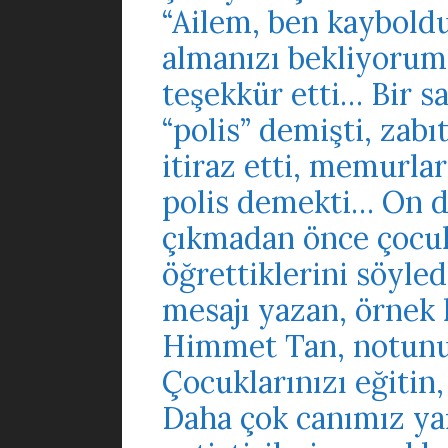
“Ailem, ben kaybold
almanızı bekliyorum
teşekkür etti… Bir s
“polis” demişti, zabı
itiraz etti, memurlar
polis demekti… On da
çıkmadan önce çocuk
öğrettiklerini söyled
mesajı yazan, örnek
Himmet Tan, notunun
Çocuklarınızı eğiti
Daha çok canımız ya