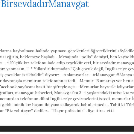
BirsevdadırManavgat
arına kaybolması halinde yapması gerekenleri öğrettiklerini söyledile
ızı eğitin
,
beklemeye başladı… Mesajında “polis” demişti
,
ben kaybold
ı… * Küçük kız telefonu iade edip teşekkür etti
,
bir sevdadır manavga
ız yanmasın…” * Yıllardır durmadan “Çok çocuk değil
,
İngilizce'ye ç
ilmiş çocuklar istikbaldir” diyoruz… Anlamıyorlar… #Manavgat #Alany
ir davranışla memurun telefonunu istedi… Memur “Numarayı ver ben a
Facebook sayfasını basit bir şifreyle açtı… Memurlar hayretle izliyorla
rafları
,
manavgat haberleri
,
Manavgat'ta 3-4 yaşlarındaki turist kız 
memurdan telefonun dilini İngilizce'ye çevirmelerini istedi
,
memurlar İn
 geldi
,
minik kız başını iki yana sallayarak kabul etmedi… Tabii ki Tü
ar “Biz zabıtayız” dediler… “Hayır polissiniz” diye itiraz etti