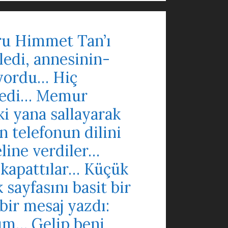
uru Himmet Tan’ı
ledi, annesinin-
miyordu… Hiç
stedi… Memur
ki yana sallayarak
 telefonun dilini
eline verdiler…
 kapattılar… Küçük
sayfasını basit bir
bir mesaj yazdı:
ım… Gelip beni