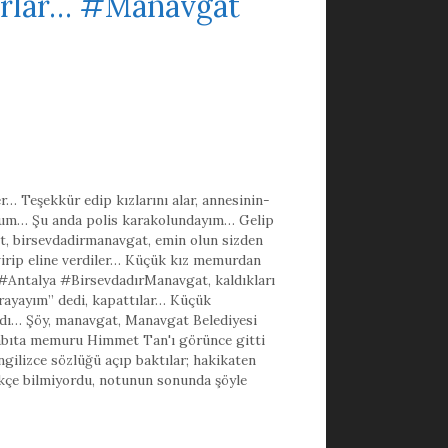
yorlar… #Manavgat
r… Teşekkür edip kızlarını alar
,
annesinin-
um… Şu anda polis karakolundayım… Gelip
t
,
birsevdadirmanavgat
,
emin olun sizden
evirip eline verdiler… Küçük kız memurdan
a #Antalya #BirsevdadırManavgat
,
kaldıkları
rayayım” dedi
,
kapattılar… Küçük
rdı… Şöy
,
manavgat
,
Manavgat Belediyesi
zabıta memuru Himmet Tan'ı görünce gitti
gilizce sözlüğü açıp baktılar; hakikaten
rkçe bilmiyordu
,
notunun sonunda şöyle