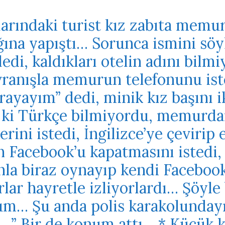
larındaki turist kız zabıta mem
ına yapıştı… Sorunca ismini söy
ledi, kaldıkları otelin adını bil
vranışla memurun telefonunu i
ayayım” dedi, minik kız başını i
 ki Türkçe bilmiyordu, memurdan
erini istedi, İngilizce’ye çevirip 
Facebook’u kapatmasını istedi,
nla biraz oynayıp kendi Facebook 
lar hayretle izliyorlardı… Şöyle 
um… Şu anda polis karakolunday
…” Bir de konum attı… * Küçük kı