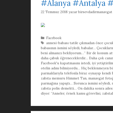
#Alanya #Antalya #
22 Temmuz 2018
yazar
birsevdadirmanavgat
Kategoriler
Facebook
Etiketler
annesi-babası tatile çıkmadan önce çocukl
babasının ismini söyledi
,
babalar… Çocukların
beni almanızı bekliyorum…” Bir de konum att
daha çabuk öğreneceklerdir… Daha çok canım
Facebook'u kapatmasını istedi
,
iyi yetiştir
otelin adını bilmiyordu… Hiç beklenmeyen b
parmaklarıyla telefonla biraz oynayıp kendi 
zabıta memuru Himmet Tan
,
manavgat fotoğ
parmağına yapıştı… Sorunca ismini söyledi
,
zabıta polis demekti… On dakika sonra ailesi
diyor: “Anneler
,
örnek kamu görevlisi
,
zabıtal