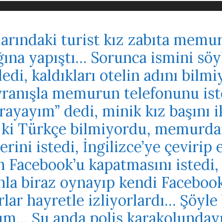
larındaki turist kız zabıta mem
ına yapıştı… Sorunca ismini söy
ledi, kaldıkları otelin adını bil
vranışla memurun telefonunu i
ayayım” dedi, minik kız başını i
 ki Türkçe bilmiyordu, memurdan
erini istedi, İngilizce’ye çevirip 
Facebook’u kapatmasını istedi,
nla biraz oynayıp kendi Facebook 
lar hayretle izliyorlardı… Şöyle 
um… Şu anda polis karakolunday