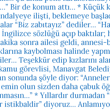
…” Bir de konum attı… * Küçük kı
andalyeye ilişti, beklemeye başl
talar “Biz zabıtayız” dediler… “Ha
 İngilizce sözlüğü açıp baktılar;
kika sonra ailesi geldi, annesi-b
larına kaybolması halinde yapm
iler… Teşekkür edip kızlarını ala
 kamu görevlisi, Manavgat Beled
 sonunda şöyle diyor: “Anneler
n, emin olun sizden daha çabuk ö
nmasın…” * Yıllardır durmadan “Ç
lar istikbaldir” diyoruz… Anlamı