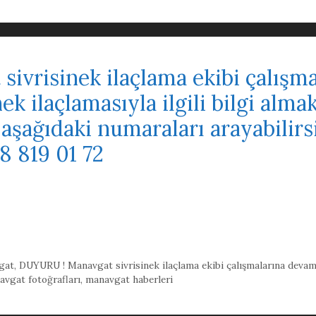
ivrisinek ilaçlama ekibi çalışm
ek ilaçlamasıyla ilgili bilgi alma
 aşağıdaki numaraları arayabilirs
8 819 01 72
gat
,
DUYURU ! Manavgat sivrisinek ilaçlama ekibi çalışmalarına devam ed
vgat fotoğrafları
,
manavgat haberleri