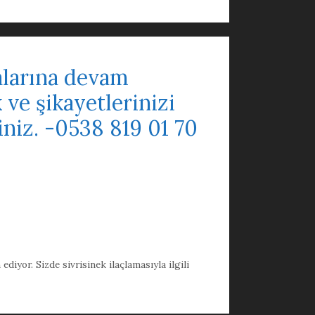
alarına devam
k ve şikayetlerinizi
iniz. -0538 819 01 70
iyor. Sizde sivrisinek ilaçlamasıyla ilgili