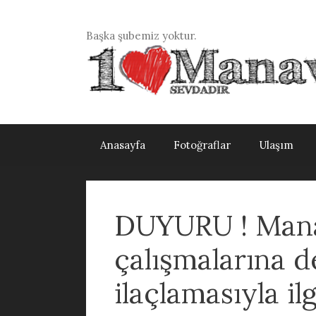
İçeriğe
atla
Başka şubemiz yoktur.
Anasayfa
Fotoğraflar
Ulaşım
DUYURU ! Manav
çalışmalarına d
ilaçlamasıyla ilg