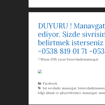
DUYURU ! Manavgat s
ediyor. Sizde sivrisin
belirtmek isterseniz
-0538 819 01 71 -053
7 Mayıs 2015
yazar
birsevdadirmanavgat
Kategoriler
Facebook
Etiketler
bir sevdadır manavgat
,
birsevdadirmanav
bilgi almak ve şikayetlerinizi
,
manavgat
,
mana