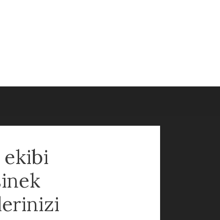
 ekibi
sinek
lerinizi