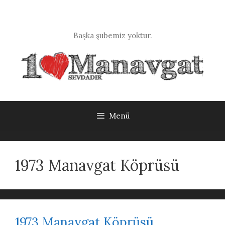
İçeriğe
atla
Başka şubemiz yoktur.
Menü
1973 Manavgat Köprüsü
1973 Manavgat Köprüsü