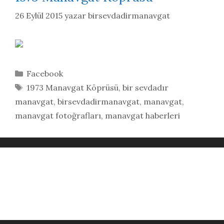
26 Eylül 2015
yazar
birsevdadirmanavgat
Kategoriler
Facebook
Etiketler
1973 Manavgat Köprüsü
,
bir sevdadır
manavgat
,
birsevdadirmanavgat
,
manavgat
,
manavgat fotoğrafları
,
manavgat haberleri