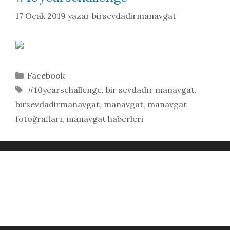
17 Ocak 2019
yazar
birsevdadirmanavgat
Kategoriler
Facebook
Etiketler
#10yearschallenge
,
bir sevdadır manavgat
,
birsevdadirmanavgat
,
manavgat
,
manavgat
fotoğrafları
,
manavgat haberleri