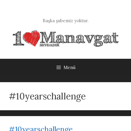
İçeriğe
atla
Başka şubemiz yoktur.
Menü
#10yearschallenge
#10yearschallenge