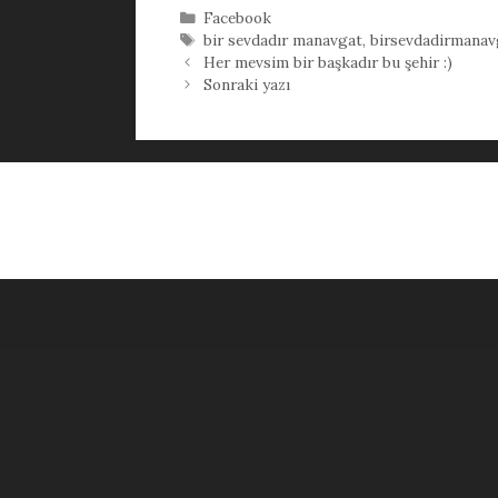
Kategoriler
Facebook
Etiketler
bir sevdadır manavgat
,
birsevdadirmanav
Her mevsim bir başkadır bu şehir :)
Sonraki yazı