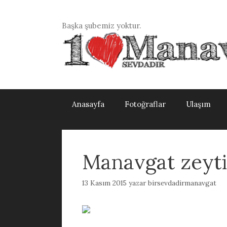
İçeriğe
atla
Başka şubemiz yoktur.
Anasayfa
Fotoğraflar
Ulaşım
Manavgat zeyti
13 Kasım 2015
yazar
birsevdadirmanavgat