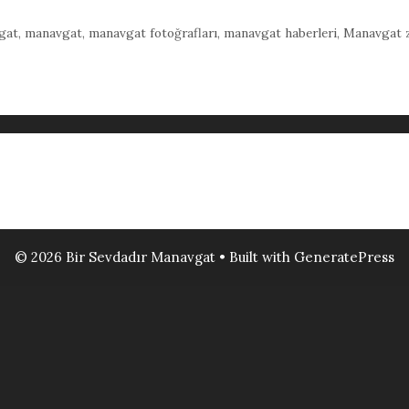
gat
,
manavgat
,
manavgat fotoğrafları
,
manavgat haberleri
,
Manavgat z
© 2026 Bir Sevdadır Manavgat
• Built with
GeneratePress