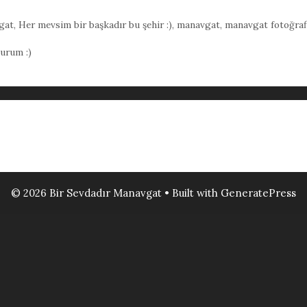
gat
,
Her mevsim bir başkadır bu şehir :)
,
manavgat
,
manavgat fotoğraf
urum :)
© 2026 Bir Sevdadır Manavgat
• Built with
GeneratePress