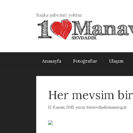
İçeriğe
atla
Başka şubemiz yoktur.
Anasayfa
Fotoğraflar
Ulaşım
Her mevsim bir 
12 Kasım 2015
yazar
birsevdadirmanavgat