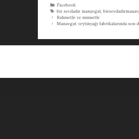
Kategoriler
Facebook
Etiketler
bir sevdadır manavgat
,
birsevdadirmanav
Rahmetle ve minnetle
Manavgat zeytinyağı fabrikalarında son d