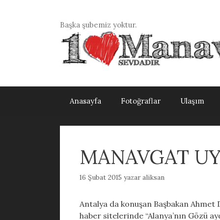
İçeriğe
atla
Başka şubemiz yoktur.
Anasayfa
Fotoğraflar
Ulaşım
MANAVGAT U
16 Şubat 2015
yazar
aliksan
Antalya da konuşan Başbakan Ahmet Dav
haber sitelerinde “Alanya’nın Gözü aydı