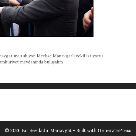
avgat uyutuluyor
,
Meclise Manavgatlı vekil istiyoruz
 Cumhuriyet meydanında buluşalım
© 2026 Bir Sevdadır Manavgat
• Built with
GeneratePress