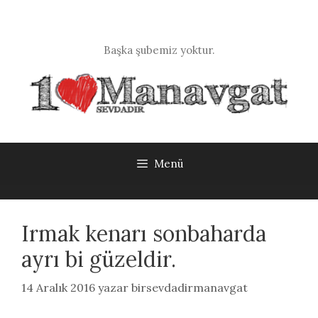
İçeriğe
atla
Başka şubemiz yoktur.
Menü
Irmak kenarı sonbaharda
ayrı bi güzeldir.
14 Aralık 2016
yazar
birsevdadirmanavgat