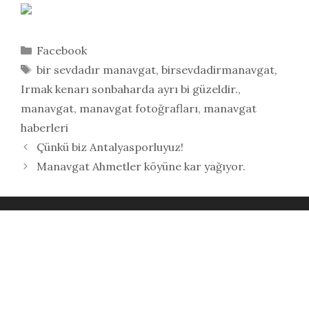
Kategoriler
Facebook
Etiketler
bir sevdadır manavgat
,
birsevdadirmanavgat
,
Irmak kenarı sonbaharda ayrı bi güzeldir.
,
manavgat
,
manavgat fotoğrafları
,
manavgat
haberleri
Çünkü biz Antalyasporluyuz!
Manavgat Ahmetler köyüne kar yağıyor.