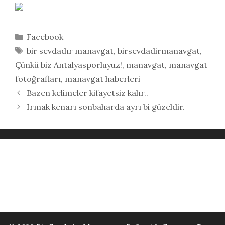
Kategoriler
Facebook
Etiketler
bir sevdadır manavgat
,
birsevdadirmanavgat
,
Çünkü biz Antalyasporluyuz!
,
manavgat
,
manavgat
fotoğrafları
,
manavgat haberleri
Bazen kelimeler kifayetsiz kalır..
Irmak kenarı sonbaharda ayrı bi güzeldir.