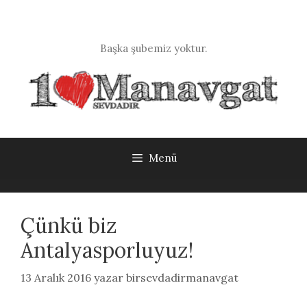
İçeriğe
atla
Başka şubemiz yoktur.
Menü
Çünkü biz
Antalyasporluyuz!
13 Aralık 2016
yazar
birsevdadirmanavgat