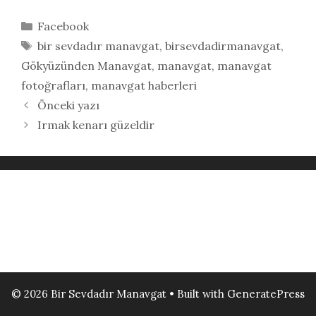
Kategoriler
Facebook
Etiketler
bir sevdadır manavgat
,
birsevdadirmanavgat
,
Gökyüzünden Manavgat
,
manavgat
,
manavgat
fotoğrafları
,
manavgat haberleri
Önceki yazı
Irmak kenarı güzeldir
© 2026 Bir Sevdadır Manavgat
• Built with
GeneratePress