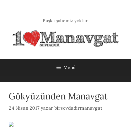
İçeriğe
atla
Başka şubemiz yoktur.
Menü
Gökyüzünden Manavgat
24 Nisan 2017
yazar
birsevdadirmanavgat