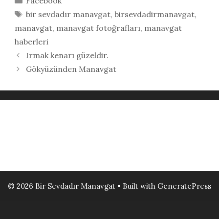
Facebook
Etiketler
bir sevdadır manavgat
,
birsevdadirmanavgat
,
manavgat
,
manavgat fotoğrafları
,
manavgat
haberleri
Irmak kenarı güzeldir.
Gökyüzünden Manavgat
© 2026 Bir Sevdadır Manavgat
• Built with
GeneratePress