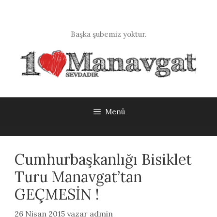
İçeriğe
atla
Başka şubemiz yoktur.
Menü
Cumhurbaşkanlığı Bisiklet
Turu Manavgat’tan
GEÇMESİN !
26 Nisan 2015
yazar
admin