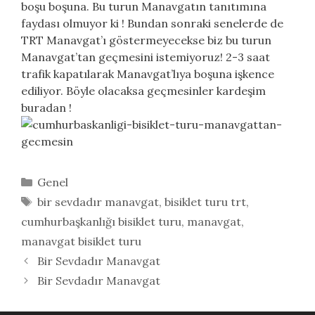
boşu boşuna. Bu turun Manavgatın tanıtımına
faydası olmuyor ki ! Bundan sonraki senelerde de
TRT Manavgat’ı göstermeyecekse biz bu turun
Manavgat’tan geçmesini istemiyoruz! 2-3 saat
trafik kapatılarak Manavgat’lıya boşuna işkence
ediliyor. Böyle olacaksa geçmesinler kardeşim
buradan !
Kategoriler
Genel
Etiketler
bir sevdadır manavgat
,
bisiklet turu trt
,
cumhurbaşkanlığı bisiklet turu
,
manavgat
,
manavgat bisiklet turu
Bir Sevdadır Manavgat
Bir Sevdadır Manavgat