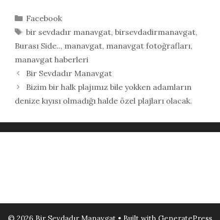
Kategoriler
Facebook
Etiketler
bir sevdadır manavgat
,
birsevdadirmanavgat
,
Burası Side..
,
manavgat
,
manavgat fotoğrafları
,
manavgat haberleri
Bir Sevdadır Manavgat
Bizim bir halk plajımız bile yokken adamların
denize kıyısı olmadığı halde özel plajları olacak.
© 2026 Bir Sevdadır Manavgat
• Built with
GeneratePress