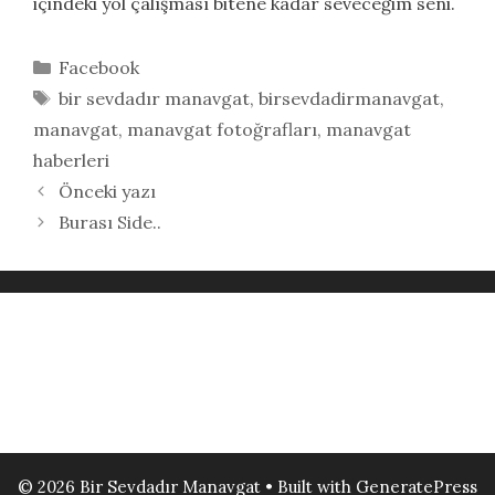
içindeki yol çalışması bitene kadar seveceğim seni.
Kategoriler
Facebook
Etiketler
bir sevdadır manavgat
,
birsevdadirmanavgat
,
manavgat
,
manavgat fotoğrafları
,
manavgat
haberleri
Önceki yazı
Burası Side..
© 2026 Bir Sevdadır Manavgat
• Built with
GeneratePress