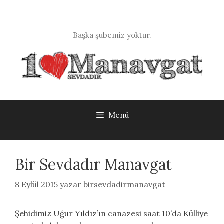
İçeriğe
atla
Başka şubemiz yoktur.
Menü
Bir Sevdadır Manavgat
8 Eylül 2015
yazar
birsevdadirmanavgat
Şehidimiz Uğur Yıldız’ın canazesi saat 10’da Külliye