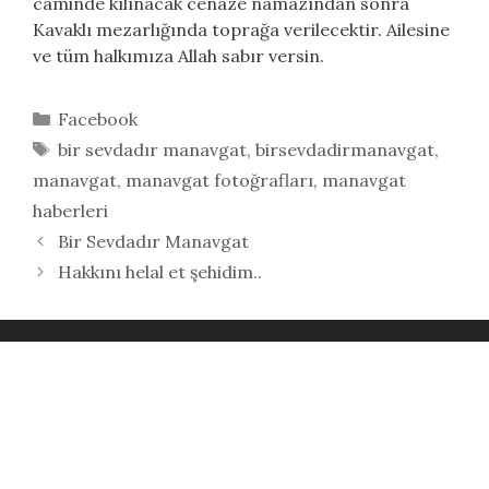
caminde kılınacak cenaze namazından sonra
Kavaklı mezarlığında toprağa verilecektir. Ailesine
ve tüm halkımıza Allah sabır versin.
Kategoriler
Facebook
Etiketler
bir sevdadır manavgat
,
birsevdadirmanavgat
,
manavgat
,
manavgat fotoğrafları
,
manavgat
haberleri
Bir Sevdadır Manavgat
Hakkını helal et şehidim..