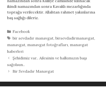
namazından sonra Külliye camisinde kılınacak
ikindi namazından sonra Kavaklı mezarlığında
toprağa verilecektir. Allahtan rahmet yakınlarına
baş sağlığı dileriz.
Kategoriler
Facebook
Etiketler
bir sevdadır manavgat
,
birsevdadirmanavgat
,
manavgat
,
manavgat fotoğrafları
,
manavgat
haberleri
Şehidimiz var.. Ailesinin ve halkımızın başı
sağolsun..
Bir Sevdadır Manavgat