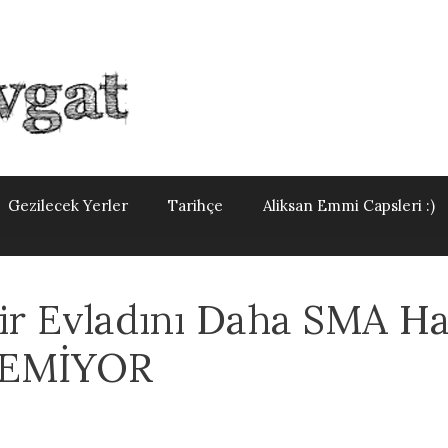
Gezilecek Yerler
Tarihçe
Aliksan Emmi Capsleri :)
Bir Evladını Daha SMA Ha
TEMİYOR