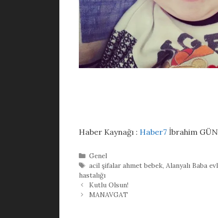
Haber Kaynağı :
Haber7
İbrahim GÜNA
Kategoriler
Genel
Etiketler
acil şifalar ahmet bebek
,
Alanyalı Baba ev
hastalığı
Kutlu Olsun!
MANAVGAT