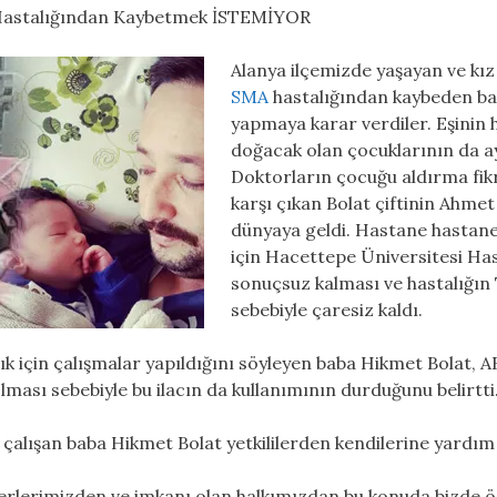
A Hastalığından Kaybetmek İSTEMİYOR
Alanya ilçemizde yaşayan ve kız 
SMA
hastalığından kaybeden bab
yapmaya karar verdiler. Eşinin h
doğacak olan çocuklarının da ay
Doktorların çocuğu aldırma fikr
karşı çıkan Bolat çiftinin Ahmet
dünyaya geldi. Hastane hastane 
için Hacettepe Üniversitesi Ha
sonuçsuz kalması ve hastalığın
sebebiyle çaresiz kaldı.
için çalışmalar yapıldığını söyleyen baba Hikmet Bolat, ABD’
lması sebebiyle bu ilacın da kullanımının durduğunu belirtti
alışan baba Hikmet Bolat yetkililerden kendilerine yardım e
rlerimizden ve imkanı olan halkımızdan bu konuda bizde ö