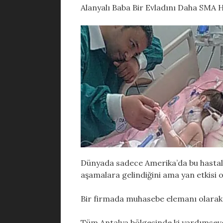
Alanyalı Baba Bir Evladını Daha SM
Dünyada sadece Amerika’da bu hastalık 
aşamalara gelindiğini ama yan etkisi o
Bir firmada muhasebe elemanı olarak ç
Tüm Antalya bölgesinde ki yardımseve