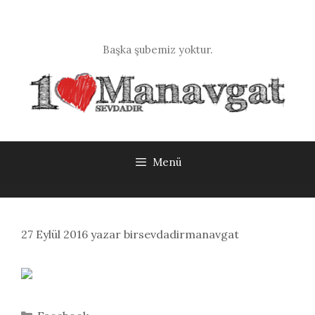
İçeriğe
atla
Başka şubemiz yoktur.
Menü
27 Eylül 2016
yazar
birsevdadirmanavgat
Kategoriler