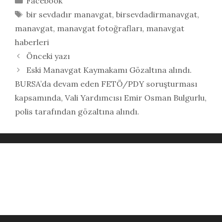
Facebook
Etiketler
bir sevdadır manavgat
,
birsevdadirmanavgat
,
manavgat
,
manavgat fotoğrafları
,
manavgat
haberleri
Önceki yazı
Eski Manavgat Kaymakamı Gözaltına alındı.
BURSA’da devam eden FETÖ/PDY soruşturması
kapsamında, Vali Yardımcısı Emir Osman Bulgurlu,
polis tarafından gözaltına alındı.