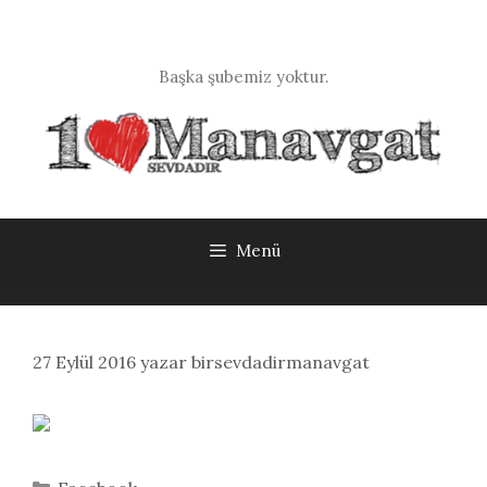
İçeriğe
atla
Başka şubemiz yoktur.
Menü
27 Eylül 2016
yazar
birsevdadirmanavgat
Kategoriler