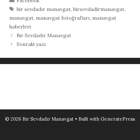
Facebook
Etiketler
bir sevdadır manavgat
,
birsevdadirmanavgat
,
manavgat
,
manavgat fotoğrafları
,
manavgat
haberleri
Bir Sevdadır Manavgat
Sonraki yazı
© 2026 Bir Sevdadır Manavgat
• Built with
GeneratePress