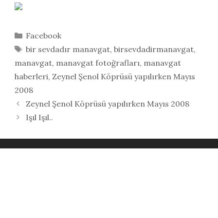
Kategoriler
Facebook
Etiketler
bir sevdadır manavgat
,
birsevdadirmanavgat
,
manavgat
,
manavgat fotoğrafları
,
manavgat
haberleri
,
Zeynel Şenol Köprüsü yapılırken Mayıs
2008
Zeynel Şenol Köprüsü yapılırken Mayıs 2008
Işıl Işıl..