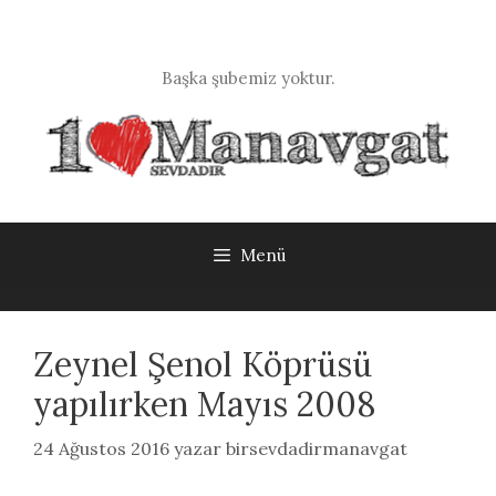
İçeriğe
atla
Başka şubemiz yoktur.
Menü
Zeynel Şenol Köprüsü
yapılırken Mayıs 2008
24 Ağustos 2016
yazar
birsevdadirmanavgat